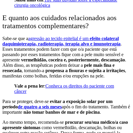
cirurgia oncológica
E quanto aos cuidados relacionados aos
tratamentos complementares?
Sabe-se que a
agressão ao tecido epitelial é um
efeito colateral
da
quimioterapia, radioterapia, terapia alvo e imunoterapia
.
Esses tratamentos podem fazer com que o/a paciente que está
passando por esses tratamentos fique com a pele muito sensível e
apresente
vermelhidão, coceira e, posteriormente, descamação
.
Além disso, as terapêuticas podem deixar a
pele mais fina e
ressecada
, tornando-a
propensa a fissuras e sujeita a irritações
,
manifestas como bolhas, feridas e/ou erupções na pele.
Vale a pena ler
:
Conheça os direitos do paciente com
câncer
Para se proteger, deve-se
evitar a exposição solar por um
período
de quatro a seis meses
após o fim do tratamento. Também é
importante
não tomar banhos de mar e de piscina
.
Ao mesmo tempo, recomenda-se
procurar seu/sua médico/a caso
apresente sintomas
como vermelhidão, descamação, bolhas ou
qualquer outra reação cutânea. Dessa forma, pode-se manejá-la