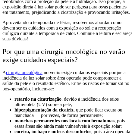
redobrados com a proteção da pele e a hidratação. Isso porque, a
exposição direta à luz solar pode ser perigosa para os/as pacientes
em tratamento, prejudicando a cicatrização e provocando irritações.
Aproveitando a temporada de férias, resolvemos abordar como
devem ser os cuidados com a exposição ao sol e a recuperação
cirúrgica durante a temporada de calor. Continue a leitura e esclareça
suas dúvidas!
Por que uma
cirurgia oncológica no verão
exige cuidados especiais?
A
cirurgia oncológica
no verão
exige cuidados especiais porque a
incidência da luz solar sobre área operada pode comprometer a
saúde da pele e o resultado estético. Entre os riscos de tomar sol no
pós-operatório, incluem-se:
retardo na cicatrização
, devido à incidência dos raios
ultravioleta (UV) sobre a pele;
hiperpigmentação da cicatriz
, que pode ficar escura ou
manchada — por vezes, de forma permanente;
manchas permanentes nos locais com hematomas
, pois
essas áreas são ainda mais vulneráveis à exposição solar;
coceira, inchaço e outros desconfortos
, pois a área operada