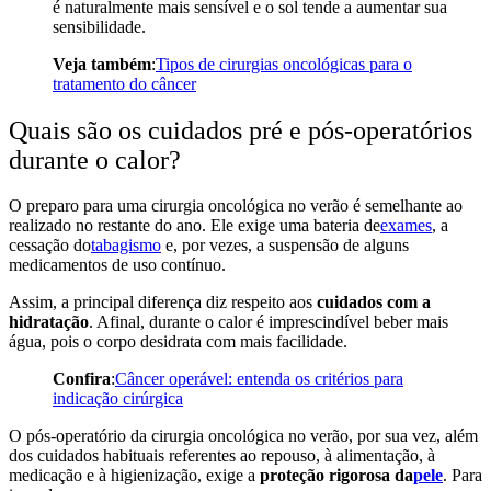
é naturalmente mais sensível e o sol tende a aumentar sua
sensibilidade.
Veja também
:
Tipos de cirurgias oncológicas para o
tratamento do câncer
Quais são os cuidados pré e pós-operatórios
durante o calor?
O preparo para uma
cirurgia oncológica no verão
é semelhante ao
realizado no restante do ano. Ele exige uma bateria de
exames
, a
cessação do
tabagismo
e, por vezes, a suspensão de alguns
medicamentos de uso contínuo.
Assim, a principal diferença diz respeito aos
cuidados com a
hidratação
. Afinal, durante o calor é imprescindível beber mais
água, pois o corpo desidrata com mais facilidade.
Confira
:
Câncer operável: entenda os critérios para
indicação cirúrgica
O pós-operatório da
cirurgia oncológica no verão
, por sua vez, além
dos cuidados habituais referentes ao repouso, à alimentação, à
medicação e à higienização, exige a
proteção rigorosa da
pele
. Para