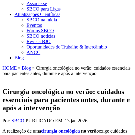
Associe-se
SBCO para Ligas
Atualizações Científicas
SBCO na mídia
Eventos
Fóruns SBCO
SBCO notícias
Revista BJO
Oportunidades de Trabalho & Intercâmbio
ANCC
Blog
HOME
»
Blog
»
Cirurgia oncológica no verão: cuidados essenciais
para pacientes antes, durante e após a intervenção
Cirurgia oncológica no verão: cuidados
essenciais para pacientes antes, durante e
após a intervenção
Por:
SBCO
PUBLICADO EM: 13 jan 2026
A realização de uma
cirurgia oncológica
no verão
exige cuidados