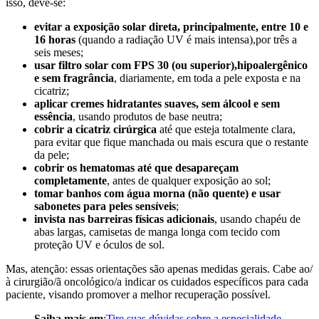
isso, deve-se:
evitar a exposição solar direta, principalmente, entre 10 e
16 horas
(quando a radiação UV é mais intensa),por três a
seis meses;
usar filtro solar com FPS 30 (ou superior),hipoalergênico
e sem fragrância
, diariamente, em toda a pele exposta e na
cicatriz;
aplicar cremes hidratantes suaves, sem álcool e sem
essência
, usando produtos de base neutra;
cobrir a cicatriz cirúrgica
até que esteja totalmente clara,
para evitar que fique manchada ou mais escura que o restante
da pele;
cobrir os hematomas até que desapareçam
completamente
, antes de qualquer exposição ao sol;
tomar banhos com água morna (não quente) e usar
sabonetes para peles sensíveis
;
invista nas barreiras físicas adicionais
, usando chapéu de
abas largas, camisetas de manga longa com tecido com
proteção UV e óculos de sol.
Mas, atenção: essas orientações são apenas medidas gerais. Cabe ao/
à cirurgião/ã oncológico/a indicar os cuidados específicos para cada
paciente, visando promover a melhor recuperação possível.
Saiba mais em
:
Tire suas dúvidas sobre a especialidade