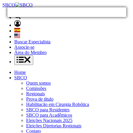
SBCO
Buscar Especialista
Associe-se
Área do Membro
Home
SBCO
Quem somos
Comissões
Regionais
Prova de título
Habilitação em Cirurgia Robótica
SBCO para Residentes
SBCO para Acadêmicos
Eleições Nacionais 2025
Eleições Diretorias Regionais
Contato