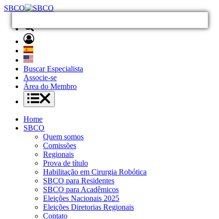
SBCO
Buscar Especialista
Associe-se
Área do Membro
Home
SBCO
Quem somos
Comissões
Regionais
Prova de título
Habilitação em Cirurgia Robótica
SBCO para Residentes
SBCO para Acadêmicos
Eleições Nacionais 2025
Eleições Diretorias Regionais
Contato