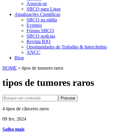
Associe-se
SBCO para Ligas
Atualizações Científicas
SBCO na mídia
Eventos
Fóruns SBCO
SBCO notícias
Revista BJO
Oportunidades de Trabalho & Intercâmbio
ANCC
Blog
HOME
»
tipos de tumores raros
tipos de tumores raros
Procurar
4 tipos de cânceres raros
09 fev, 2024
Saiba mais