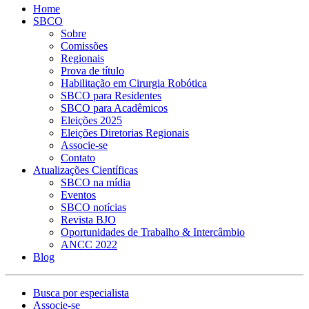
Home
SBCO
Sobre
Comissões
Regionais
Prova de título
Habilitação em Cirurgia Robótica
SBCO para Residentes
SBCO para Acadêmicos
Eleições 2025
Eleições Diretorias Regionais
Associe-se
Contato
Atualizações Científicas
SBCO na mídia
Eventos
SBCO notícias
Revista BJO
Oportunidades de Trabalho & Intercâmbio
ANCC 2022
Blog
Busca por especialista
Associe-se