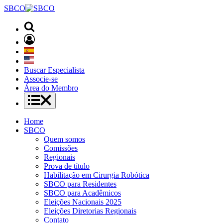
SBCO
Buscar Especialista
Associe-se
Área do Membro
Home
SBCO
Quem somos
Comissões
Regionais
Prova de título
Habilitação em Cirurgia Robótica
SBCO para Residentes
SBCO para Acadêmicos
Eleições Nacionais 2025
Eleições Diretorias Regionais
Contato