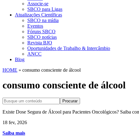
Associe-se
SBCO para Ligas
Atualizações Científicas
SBCO na mídia
Eventos
Fóruns SBCO
SBCO notícias
Revista BJO
Oportunidades de Trabalho & Intercâmbio
ANCC
Blog
HOME
»
consumo consciente de álcool
consumo consciente de álcool
Procurar
Existe Dose Segura de Álcool para Pacientes Oncológicos? Saiba com
18 fev, 2026
Saiba mais