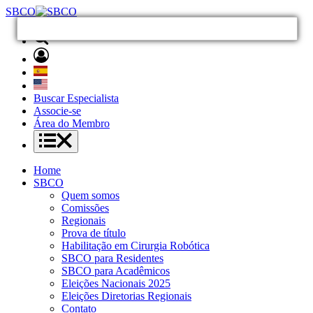
SBCO
Buscar Especialista
Associe-se
Área do Membro
Home
SBCO
Quem somos
Comissões
Regionais
Prova de título
Habilitação em Cirurgia Robótica
SBCO para Residentes
SBCO para Acadêmicos
Eleições Nacionais 2025
Eleições Diretorias Regionais
Contato