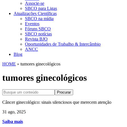
Associe-se
SBCO para Ligas
Atualizações Científicas
SBCO na mídia
Eventos
Fóruns SBCO
SBCO notícias
Revista BJO
Oportunidades de Trabalho & Intercâmbio
ANCC
Blog
HOME
»
tumores ginecológicos
tumores ginecológicos
Procurar
Câncer ginecológico: sinais silenciosos que merecem atenção
31 ago, 2025
Saiba mais