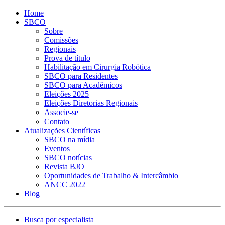
Home
SBCO
Sobre
Comissões
Regionais
Prova de título
Habilitação em Cirurgia Robótica
SBCO para Residentes
SBCO para Acadêmicos
Eleições 2025
Eleições Diretorias Regionais
Associe-se
Contato
Atualizações Científicas
SBCO na mídia
Eventos
SBCO notícias
Revista BJO
Oportunidades de Trabalho & Intercâmbio
ANCC 2022
Blog
Busca por especialista