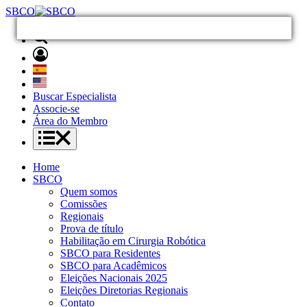
SBCO
Buscar Especialista
Associe-se
Área do Membro
Home
SBCO
Quem somos
Comissões
Regionais
Prova de título
Habilitação em Cirurgia Robótica
SBCO para Residentes
SBCO para Acadêmicos
Eleições Nacionais 2025
Eleições Diretorias Regionais
Contato