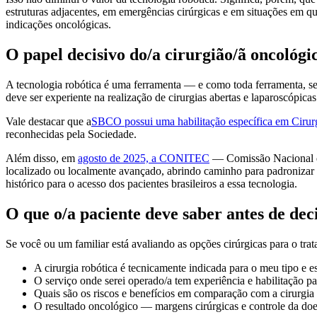
estruturas adjacentes, em emergências cirúrgicas e em situações em q
indicações oncológicas.
O papel decisivo do/a cirurgião/ã oncológi
A tecnologia robótica é uma ferramenta — e como toda ferramenta, seu 
deve ser experiente na realização de cirurgias abertas e laparoscópicas
Vale destacar que a
SBCO possui uma habilitação específica em Cirur
reconhecidas pela Sociedade.
Além disso, em
agosto de 2025, a CONITEC
— Comissão Nacional de
localizado ou localmente avançado, abrindo caminho para padronizar 
histórico para o acesso dos pacientes brasileiros a essa tecnologia.
O que o/a paciente deve saber antes de dec
Se você ou um familiar está avaliando as opções cirúrgicas para o tr
A cirurgia robótica é tecnicamente indicada para o meu tipo e e
O serviço onde serei operado/a tem experiência e habilitação p
Quais são os riscos e benefícios em comparação com a cirurgia
O resultado oncológico — margens cirúrgicas e controle da doe