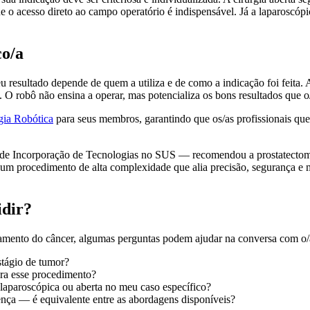
ue o acesso direto ao campo operatório é indispensável. Já a laparoscó
co/a
resultado depende de quem a utiliza e de como a indicação foi feita. An
. O robô não ensina a operar, mas potencializa os bons resultados que o/a
gia Robótica
para seus membros, garantindo que os/as profissionais qu
 Incorporação de Tecnologias no SUS — recomendou a prostatectomia r
um procedimento de alta complexidade que alia precisão, segurança e m
idir?
atamento do câncer, algumas perguntas podem ajudar na conversa com o/a
stágio de tumor?
ara esse procedimento?
 laparoscópica ou aberta no meu caso específico?
nça — é equivalente entre as abordagens disponíveis?