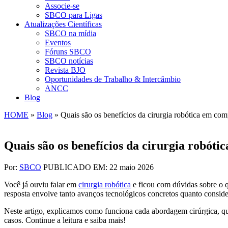
Associe-se
SBCO para Ligas
Atualizações Científicas
SBCO na mídia
Eventos
Fóruns SBCO
SBCO notícias
Revista BJO
Oportunidades de Trabalho & Intercâmbio
ANCC
Blog
HOME
»
Blog
»
Quais são os benefícios da cirurgia robótica em co
Quais são os benefícios da cirurgia robót
Por:
SBCO
PUBLICADO EM: 22 maio 2026
Você já ouviu falar em
cirurgia robótica
e ficou com dúvidas sobre o qu
resposta envolve tanto avanços tecnológicos concretos quanto conside
Neste artigo, explicamos como funciona cada abordagem cirúrgica, quai
casos. Continue a leitura e saiba mais!