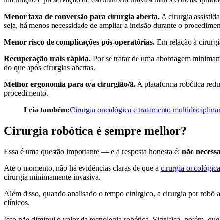
Menor taxa de conversão para cirurgia aberta.
A cirurgia assistid
seja, há menos necessidade de ampliar a incisão durante o procedimen
Menor risco de complicações pós-operatórias.
Em relação à cirurgi
Recuperação mais rápida.
Por se tratar de uma abordagem minimamen
do que após cirurgias abertas.
Melhor ergonomia para o/a cirurgião/ã.
A plataforma robótica redu
procedimento.
Leia também:
Cirurgia oncológica e tratamento multidisciplina
Cirurgia robótica é sempre melhor?
Essa é uma questão importante — e a resposta honesta é:
não necess
Até o momento, não há evidências claras de que a
cirurgia oncológica
cirurgia minimamente invasiva.
Além disso, quando analisado o tempo cirúrgico, a cirurgia por robô a
clínicos.
Isso não diminui o valor da tecnologia robótica. Significa, porém, qu