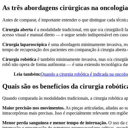
As três abordagens cirúrgicas na oncologia
Antes de comparar, é importante entender o que distingue cada técnic
Cirurgia aberta
é a modalidade tradicional, em que o/a cirurgião/ã 
acesso visual e manual direto — e segue sendo indispensável em cas
Cirurgia laparoscópica
é uma abordagem minimamente invasiva, reali
tempo de recuperação dos pacientes em comparação à cirurgia aberta 
Cirurgia robótica
é também minimamente invasiva, mas o/a cirurgião/
robô não opera de forma autônoma — é uma extensão tecnológica das 
Leia também:
Quando a cirurgia robótica é indicada na oncolo
Quais são os benefícios da cirurgia robótic
Quando comparada às modalidades tradicionais, a cirurgia robótica apr
Maior precisão nos movimentos.
As pinças articuladas, aliadas ao
intracorpóreas mais precisas. Isso é especialmente relevante em regiõ
Menor perda sanguínea e menor tempo de internação.
O uso da ci
internação e preservação de estruturas neurovasculares críticas, quand