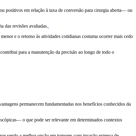
ou positivos em relação à taxa de conversão para cirurgia aberta
— ou
a das revisões avaliadas.
 menor e o retorno às atividades cotidianas costuma ocorrer mais cedo
 contribui para a manutenção da precisão ao longo de todo o
As vantagens permanecem fundamentadas nos benefícios conhecidos da
oscópicas
— o que pode ser relevante em determinados contextos
a segue sendo a melhor opção em tumores com invasão extensa de