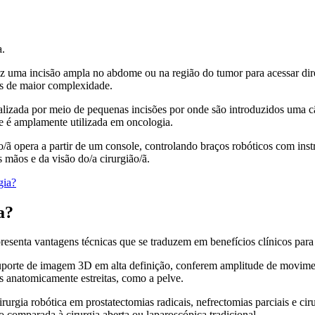
a.
faz uma incisão ampla no abdome ou na região do tumor para acessar di
os de maior complexidade.
zada por meio de pequenas incisões por onde são introduzidos uma câm
e é amplamente utilizada em oncologia.
ã opera a partir de um console, controlando braços robóticos com instr
mãos e da visão do/a cirurgião/ã.
gia?
a?
esenta vantagens técnicas que se traduzem em benefícios clínicos para o
 suporte de imagem 3D em alta definição, conferem amplitude de movime
es anatomicamente estreitas, como a pelve.
rurgia robótica em prostatectomias radicais, nefrectomias parciais e ci
o comparada à cirurgia aberta ou laparoscópica tradicional.