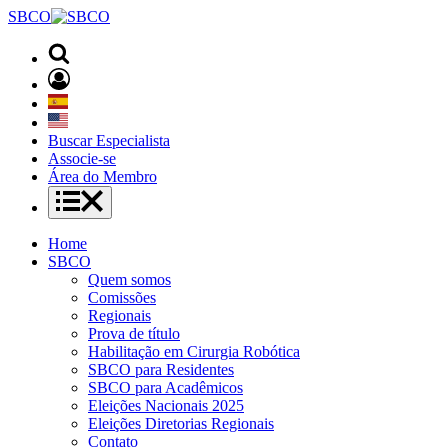
SBCO
Buscar Especialista
Associe-se
Área do Membro
Home
SBCO
Quem somos
Comissões
Regionais
Prova de título
Habilitação em Cirurgia Robótica
SBCO para Residentes
SBCO para Acadêmicos
Eleições Nacionais 2025
Eleições Diretorias Regionais
Contato