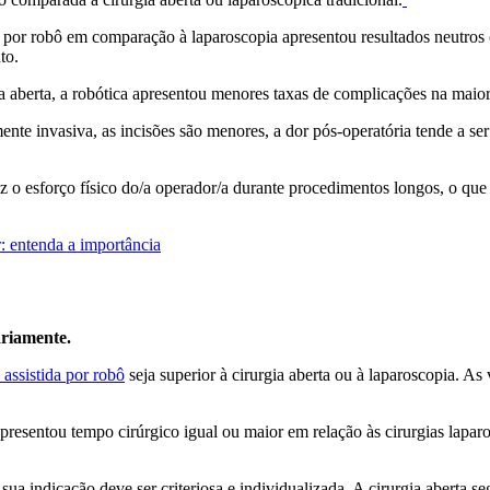
a por robô em comparação à laparoscopia apresentou resultados neutros 
to.
a aberta, a robótica apresentou menores taxas de complicações na maiori
te invasiva, as incisões são menores, a dor pós-operatória tende a ser
z o esforço físico do/a operador/a durante procedimentos longos, o que
r: entenda a importância
ariamente.
 assistida por robô
seja superior à cirurgia aberta ou à laparoscopia. 
presentou tempo cirúrgico igual ou maior em relação às cirurgias lapar
e sua indicação deve ser criteriosa e individualizada. A cirurgia abert