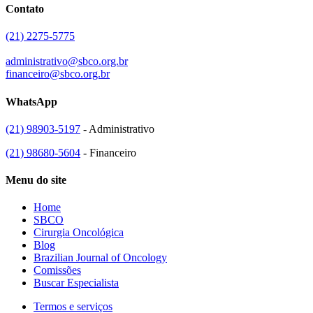
Contato
(21) 2275-5775
administrativo@sbco.org.br
financeiro@sbco.org.br
WhatsApp
(21) 98903-5197
- Administrativo
(21) 98680-5604
- Financeiro
Menu do site
Home
SBCO
Cirurgia Oncológica
Blog
Brazilian Journal of Oncology
Comissões
Buscar Especialista
Termos e serviços