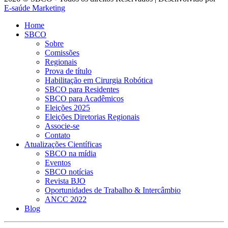
E-saúde Marketing
Home
SBCO
Sobre
Comissões
Regionais
Prova de título
Habilitação em Cirurgia Robótica
SBCO para Residentes
SBCO para Acadêmicos
Eleições 2025
Eleições Diretorias Regionais
Associe-se
Contato
Atualizações Científicas
SBCO na mídia
Eventos
SBCO notícias
Revista BJO
Oportunidades de Trabalho & Intercâmbio
ANCC 2022
Blog