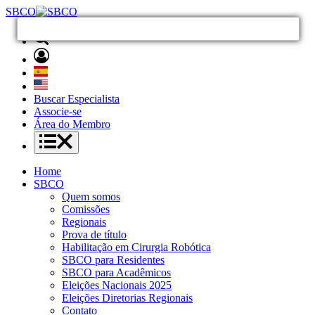
SBCO
Buscar Especialista
Associe-se
Área do Membro
Home
SBCO
Quem somos
Comissões
Regionais
Prova de título
Habilitação em Cirurgia Robótica
SBCO para Residentes
SBCO para Acadêmicos
Eleições Nacionais 2025
Eleições Diretorias Regionais
Contato