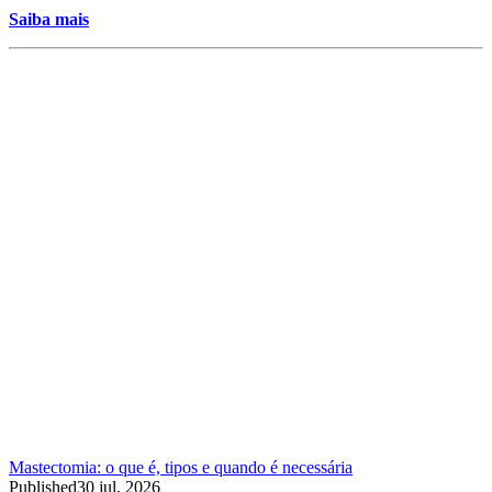
Saiba mais
Mastectomia: o que é, tipos e quando é necessária
Published
30 jul, 2026