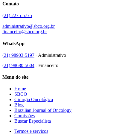
Contato
(21) 2275-5775
administrativo@sbco.org.br
financeiro@sbco.org.br
WhatsApp
(21) 98903-5197
- Administrativo
(21) 98680-5604
- Financeiro
Menu do site
Home
SBCO
Cirurgia Oncológica
Blog
Brazilian Journal of Oncology
Comissões
Buscar Especialista
Termos e serviços