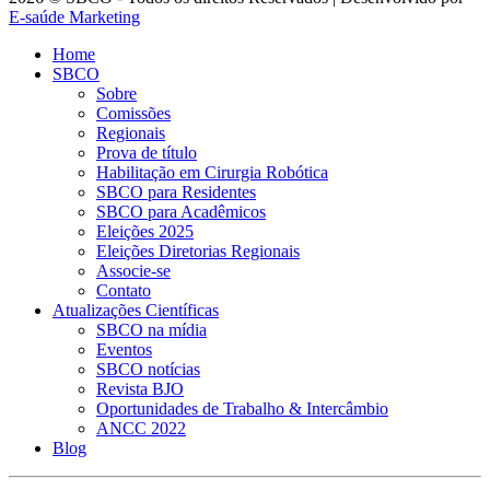
E-saúde Marketing
Home
SBCO
Sobre
Comissões
Regionais
Prova de título
Habilitação em Cirurgia Robótica
SBCO para Residentes
SBCO para Acadêmicos
Eleições 2025
Eleições Diretorias Regionais
Associe-se
Contato
Atualizações Científicas
SBCO na mídia
Eventos
SBCO notícias
Revista BJO
Oportunidades de Trabalho & Intercâmbio
ANCC 2022
Blog