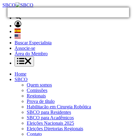
SBCO
Buscar Especialista
Associe-se
Área do Membro
Home
SBCO
Quem somos
Comissões
Regionais
Prova de título
Habilitação em Cirurgia Robótica
SBCO para Residentes
SBCO para Acadêmicos
Eleições Nacionais 2025
Eleições Diretorias Regionais
Contato