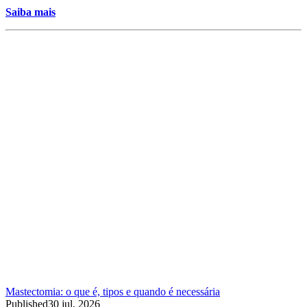
Saiba mais
Mastectomia: o que é, tipos e quando é necessária
Published
30 jul, 2026