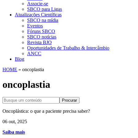
Associe-se
SBCO para Ligas
Atualizações Científicas
SBCO na mídia
Eventos
Fóruns SBCO
SBCO notícias
Revista BJO
Oportunidades de Trabalho & Intercâmbio
ANCC
Blog
HOME
»
oncoplastia
oncoplastia
Procurar
Oncoplástica: o que a paciente precisa saber?
06 out, 2025
Saiba mais