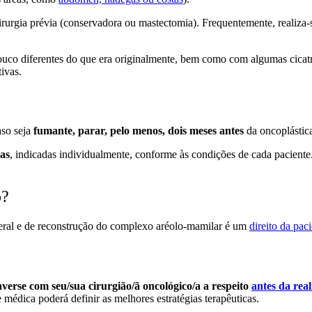
cirurgia prévia (conservadora ou mastectomia). Frequentemente, realiz
ouco diferentes do que era originalmente, bem como com algumas cicatri
ivas.
aso seja
fumante, parar, pelo menos, dois meses antes
da oncoplástica
cas
, indicadas individualmente, conforme às condições de cada paciente.
o?
teral e de reconstrução do complexo aréolo-mamilar é um
direito da pac
verse com seu/sua cirurgião/ã oncológico/a a respeito
antes da rea
médica poderá definir as melhores estratégias terapêuticas.