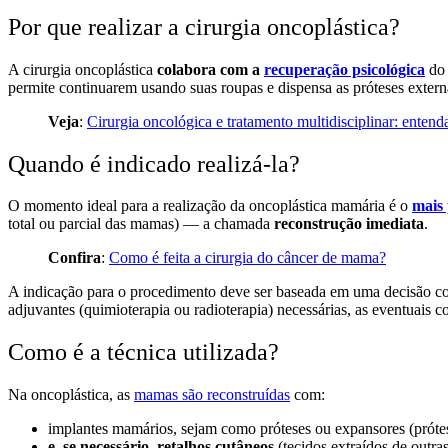
Por que realizar a cirurgia oncoplástica?
A cirurgia oncoplástica
colabora com a
recuperação psicológica
do 
permite continuarem usando suas roupas e dispensa as próteses exter
Veja
:
Cirurgia oncológica e tratamento multidisciplinar: entend
Quando é indicado realizá-la?
O momento ideal para a realização da oncoplástica mamária é o
mais 
total ou parcial das mamas) — a chamada
reconstrução imediata
.
Confira
:
Como é feita a cirurgia do câncer de mama?
A indicação para o procedimento deve ser baseada em uma decisão comp
adjuvantes (quimioterapia ou radioterapia) necessárias, as eventuais c
Como é a técnica utilizada?
Na oncoplástica, as
mamas são reconstruídas
com:
implantes mamários, sejam como próteses ou expansores (prótes
e, se necessário, retalhos cutâneos
(tecidos extraídos de outr