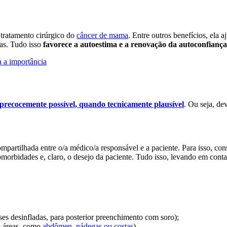
tratamento cirúrgico do
câncer de mama
. Entre outros benefícios, ela 
nas. Tudo isso
favorece a autoestima e a renovação da autoconfiança
a a importância
precocemente possível, quando tecnicamente plausível
. Ou seja, de
artilhada entre o/a médico/a responsável e a paciente. Para isso, consi
omorbidades e, claro, o desejo da paciente. Tudo isso, levando em conta 
es desinfladas, para posterior preenchimento com soro);
as áreas, como
abdômen, nádegas ou costas
).