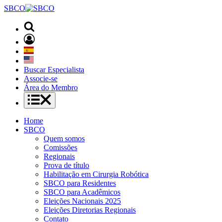
SBCO
Buscar Especialista
Associe-se
Área do Membro
Home
SBCO
Quem somos
Comissões
Regionais
Prova de título
Habilitação em Cirurgia Robótica
SBCO para Residentes
SBCO para Acadêmicos
Eleições Nacionais 2025
Eleições Diretorias Regionais
Contato