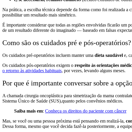
Na prática, a escolha técnica depende da forma como foi realizada a 
possibilitar um resultado mais simétrico.
É importante considerar que todas as regiões envolvidas ficarão um p
de um resultado diferente do imaginado — baseado em falsas expectat
Como são os cuidados pré e pós-operatórios?
Os cuidados pré-operatórios incluem manter uma
dieta saudável
e, c
Os cuidados pós-operatórios exigem o
respeito às orientações médi
o retorno às atividades habituais
, por vezes, levando alguns meses.
Por que é importante conversar sobre a opçã
A chamada cirurgia oncoplástica para simetrização da mama contrala
Sistema Único de Saúde (SUS),quanto pelos convênios médicos.
Saiba mais em
:
Conheça os direitos do paciente com câncer
Mas, se você ou uma pessoa próxima está pensando em realizá-la,
con
Dessa forma, mesmo que você decida fazê-la posteriormente, a equipe 