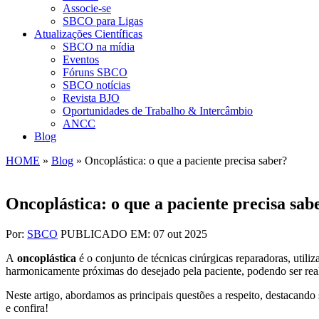
Associe-se
SBCO para Ligas
Atualizações Científicas
SBCO na mídia
Eventos
Fóruns SBCO
SBCO notícias
Revista BJO
Oportunidades de Trabalho & Intercâmbio
ANCC
Blog
HOME
»
Blog
»
Oncoplástica: o que a paciente precisa saber?
Oncoplástica: o que a paciente precisa sab
Por:
SBCO
PUBLICADO EM: 07 out 2025
A
oncoplástica
é o conjunto de técnicas cirúrgicas reparadoras, util
harmonicamente próximas do desejado pela paciente, podendo ser rea
Neste artigo, abordamos as principais questões a respeito, destacand
e confira!