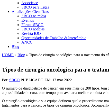
Associe-se
SBCO para Ligas
Atualizações Científicas
SBCO na mídia
Eventos
Fóruns SBCO
SBCO notícias
Revista BJO
Oportunidades de Trabalho & Intercâmbio
ANCC
Blog
HOME
»
Blog
»
Tipos de cirurgia oncológica para o tratamento do c
Tipos de cirurgia oncológica para o trata
Por:
SBCO
PUBLICADO EM: 17 mar 2022
O número de diagnósticos de câncer, em seus mais de 200 tipos, tem 
a possibilidade de cura, com tempo para avaliar a melhor conduta e def
O cirurgião oncológico e sua equipe definem qual o procedimento mais
tratamentos para o câncer: os tipos de cirurgia oncológica. Acompanh