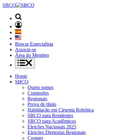
SBCO
Buscar Especialista
Associe-se
Área do Membro
Home
SBCO
Quem somos
Comissões
Regionais
Prova de título
Habilitação em Cirurgia Robótica
SBCO para Residentes
SBCO para Acadêmicos
Eleições Nacionais 2025
Eleições Diretorias Regionais
Contato