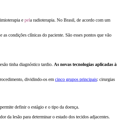
imioterapia e
pel
a radioterapia. No Brasil, de acordo com um
e as condições clínicas do paciente. São esses pontos que vão
são tinha diagnóstico tardio.
As novas tecnologias aplicadas à
e procedimento, dividindo-os em
cinco grupos principais
: cirurgias
rmite definir o estágio e o tipo da doença.
edor da lesão para determinar o estado dos tecidos adjacentes.