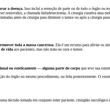
urar a doença.
Isso inclui a remoção de parte ou de todo o órgão ou te
removidos, a chamada linfadenectomia. A cirurgia curativa atua melho
istradas antes da cirurgia para diminuir o tumor ou após a cirurgia para
l remover toda a massa cancerosa
. Ela é um recurso para aliviar os si
e de vida
aos pacientes, mas não trata ou cura o tumor.
cional ou esteticamente — alguma parte do corpo
que teve sua estrut
eração do órgão no mesmo procedimento, ou feita posteriormente. O exe
do uma decisão tomada em conjunto entre paciente, cirurgião oncológico