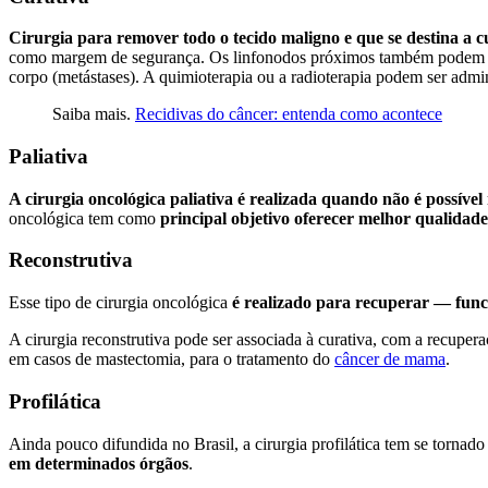
Cirurgia para remover todo o tecido maligno e que se destina a c
como margem de segurança. Os linfonodos próximos também podem ser 
corpo (metástases). A quimioterapia ou a radioterapia podem ser admin
Saiba mais.
Recidivas do câncer: entenda como acontece
Paliativa
A cirurgia oncológica paliativa é realizada quando não é possíve
oncológica tem como
principal objetivo oferecer melhor qualidad
Reconstrutiva
Esse tipo de cirurgia oncológica
é realizado para recuperar — fun
A cirurgia reconstrutiva pode ser associada à curativa, com a recup
em casos de mastectomia, para o tratamento do
câncer de mama
.
Profilática
Ainda pouco difundida no Brasil, a cirurgia profilática tem se torna
em determinados órgãos
.