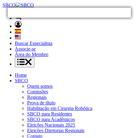
SBCO
Buscar Especialista
Associe-se
Área do Membro
Home
SBCO
Quem somos
Comissões
Regionais
Prova de título
Habilitação em Cirurgia Robótica
SBCO para Residentes
SBCO para Acadêmicos
Eleições Nacionais 2025
Eleições Diretorias Regionais
Contato