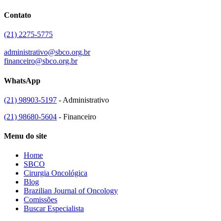
Contato
(21) 2275-5775
administrativo@sbco.org.br
financeiro@sbco.org.br
WhatsApp
(21) 98903-5197
- Administrativo
(21) 98680-5604
- Financeiro
Menu do site
Home
SBCO
Cirurgia Oncológica
Blog
Brazilian Journal of Oncology
Comissões
Buscar Especialista