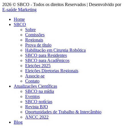
2026 © SBCO - Todos os direitos Reservados | Desenvolvido por
E-saúde Marketing
Home
SBCO
Sobre
Comissões
Regionais
Prova de título
Habilitação em Cirurgia Robótica
SBCO para Residentes
SBCO para Acadêmicos
Eleições 2025
Eleições Diretorias Regionais
Associe-se
Contato
Atualizações Científicas
SBCO na mídia
Eventos
SBCO notícias
Revista BJO
Oportunidades de Trabalho & Intercâmbio
ANCC 2022
Blog