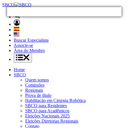
SBCO
Buscar Especialista
Associe-se
Área do Membro
Home
SBCO
Quem somos
Comissões
Regionais
Prova de título
Habilitação em Cirurgia Robótica
SBCO para Residentes
SBCO para Acadêmicos
Eleições Nacionais 2025
Eleições Diretorias Regionais
Contato