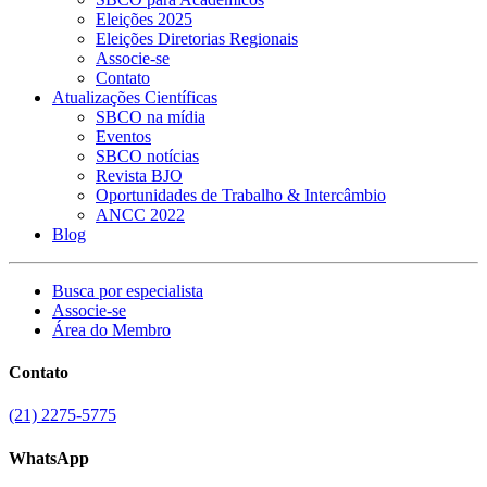
Eleições 2025
Eleições Diretorias Regionais
Associe-se
Contato
Atualizações Científicas
SBCO na mídia
Eventos
SBCO notícias
Revista BJO
Oportunidades de Trabalho & Intercâmbio
ANCC 2022
Blog
Busca por especialista
Associe-se
Área do Membro
Contato
(21) 2275-5775
WhatsApp