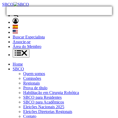
SBCO
Buscar Especialista
Associe-se
Área do Membro
Home
SBCO
Quem somos
Comissões
Regionais
Prova de título
Habilitação em Cirurgia Robótica
SBCO para Residentes
SBCO para Acadêmicos
Eleições Nacionais 2025
Eleições Diretorias Regionais
Contato