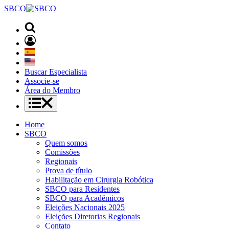
SBCO
Buscar Especialista
Associe-se
Área do Membro
Home
SBCO
Quem somos
Comissões
Regionais
Prova de título
Habilitação em Cirurgia Robótica
SBCO para Residentes
SBCO para Acadêmicos
Eleições Nacionais 2025
Eleições Diretorias Regionais
Contato