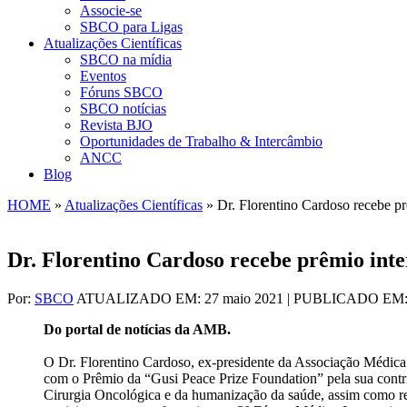
Associe-se
SBCO para Ligas
Atualizações Científicas
SBCO na mídia
Eventos
Fóruns SBCO
SBCO notícias
Revista BJO
Oportunidades de Trabalho & Intercâmbio
ANCC
Blog
HOME
»
Atualizações Científicas
»
Dr. Florentino Cardoso recebe pr
Dr. Florentino Cardoso recebe prêmio inte
Por:
SBCO
ATUALIZADO EM: 27 maio 2021 | PUBLICADO EM: 
Do portal de notícias da AMB.
O Dr. Florentino Cardoso, ex-presidente da Associação Médi
com o Prêmio da “Gusi Peace Prize Foundation” pela sua contrib
Cirurgia Oncológica e da humanização da saúde, assim como rec