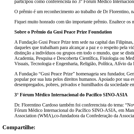
participou como conferencista no 3° Fórum Médico Internacio
O prêmio é um reconhecimento ao trabalho de Dr Florentino, na
Fiquei muito honrado com tão importante prêmio. Enaltece os mé
Sobre o Prêmio da Gusi Peace Prize Foundation
A Fundação Gusi Peace Prize tem sede na capital das Filipinas
daqueles que trabalham para alcançar a paz e o respeito pela vi
distinção a indivíduos ou grupos em todo o mundo, que se disti
Academia, Pesquisa e Descoberta Científica, Fisiologia ou Med
Visuais, Tecnologia e Engenharia, Religião, Política, Alívio da
A Fundação “Gusi Peace Prize” homenageia seu fundador, Gemen
popular por sua luta pelos direitos humanos. Apoiado por sua e
desempregados, pobres, privados e humilhados da sociedade em t
3° Fórum Médico Internacional do Pacífico SINO-ASIA
Dr. Florentino Cardoso também foi conferencista do tema: “No
Fórum Médico Internacional do Pacífico SINO-ASIA, em Manil
Association (WMA),co-fundadora da Confederação da Associ
Compartilhe: