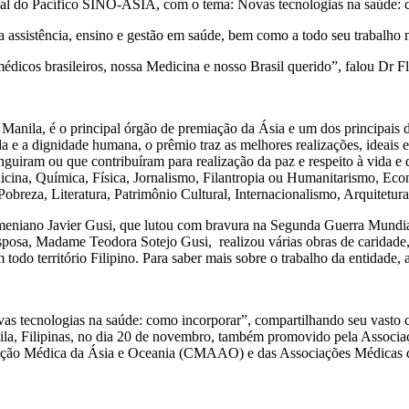
nal do Pacífico SINO-ASIA, com o tema: Novas tecnologias na saúde: 
 assistência, ensino e gestão em saúde, bem como a todo seu trabalho
dicos brasileiros, nossa Medicina e nosso Brasil querido”, falou Dr Fl
, Manila, é o principal órgão de premiação da Ásia e um dos principai
da e a dignidade humana, o prêmio traz as melhores realizações, ideais
nguiram ou que contribuíram para realização da paz e respeito à vida e
icina, Química, Física, Jornalismo, Filantropia ou Humanitarismo, Eco
 Pobreza, Literatura, Patrimônio Cultural, Internacionalismo, Arquitetu
iano Javier Gusi, que lutou com bravura na Segunda Guerra Mundial c
sposa, Madame Teodora Sotejo Gusi, realizou várias obras de caridade,
odo território Filipino. Para saber mais sobre o trabalho da entidade, 
vas tecnologias na saúde: como incorporar”, compartilhando seu vasto
a, Filipinas, no dia 20 de novembro, também promovido pela Associa
ação Médica da Ásia e Oceania (CMAAO) e das Associações Médicas