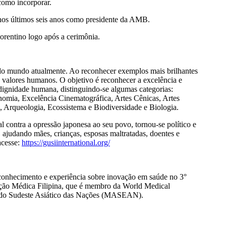
como incorporar.
 nos últimos seis anos como presidente da AMB.
orentino logo após a cerimônia.
s do mundo atualmente. Ao reconhecer exemplos mais brilhantes
 e valores humanos. O objetivo é reconhecer a excelência e
 dignidade humana, distinguindo-se algumas categorias:
nomia, Excelência Cinematográfica, Artes Cênicas, Artes
ra, Arqueologia, Ecossistema e Biodiversidade e Biologia.
ontra a opressão japonesa ao seu povo, tornou-se político e
 ajudando mães, crianças, esposas maltratadas, doentes e
acesse:
https://gusiinternational.org/
 conhecimento e experiência sobre inovação em saúde no 3°
ção Médica Filipina, que é membro da World Medical
 do Sudeste Asiático das Nações (MASEAN).