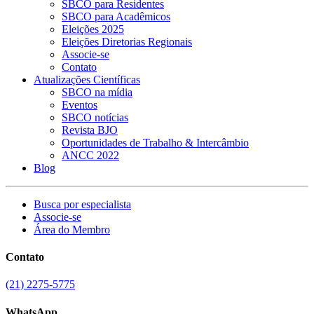
SBCO para Residentes
SBCO para Acadêmicos
Eleições 2025
Eleições Diretorias Regionais
Associe-se
Contato
Atualizações Científicas
SBCO na mídia
Eventos
SBCO notícias
Revista BJO
Oportunidades de Trabalho & Intercâmbio
ANCC 2022
Blog
Busca por especialista
Associe-se
Área do Membro
Contato
(21) 2275-5775
WhatsApp