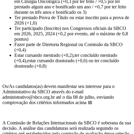
em Cirurgia Oncológica (+0,3 por ter feito / +0,5 por ter
prestado algum ano e bonificado um ano / +0,7 por ter feito
durante os três anos e bonificado os 3)
Ter prestado Prova de Título ou estar inscrito para a prova de
2026 (+1,0)
Ter participado (Inscrito) nos Congressos oficiais da SBCO
em 2026, 2025, 2024 (+0,2 por evento, até o máximo de 0,8
pontos)
Fazer parte de Diretoria Regional ou Comissão da SBCO
(+0,4)
Estar cursando mestrado (+0,2),ter concluído mestrado
(+0,4),estar cursando doutorado (+0,6) ou ter concluído
doutorado (+0,8)
Os/As candidatos(as) devem manifestar seu interesse para o
Administrativo da SBCO através do e-mail
administrativo@sbco.org.br até o dia
08 de julho
, enviando
comprovação dos critérios informados acima
📅
A Comissão de Relações Internacionais da SBCO é soberana da sua
decisão. A análise das candidaturas será realizada seguindo os
critérios pré-estabelecidos pela comissão de avaliação desse seleção