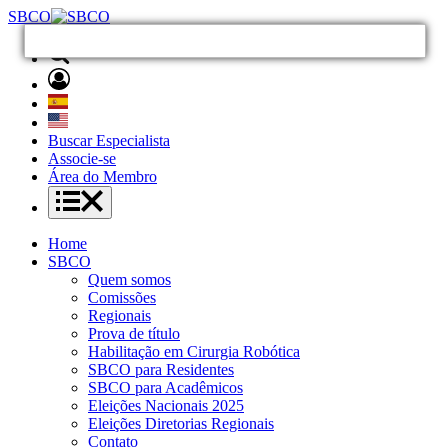
SBCO
Buscar Especialista
Associe-se
Área do Membro
Home
SBCO
Quem somos
Comissões
Regionais
Prova de título
Habilitação em Cirurgia Robótica
SBCO para Residentes
SBCO para Acadêmicos
Eleições Nacionais 2025
Eleições Diretorias Regionais
Contato