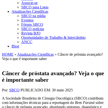
Associe-se
SBCO para Ligas
Atualizações Científicas
SBCO na mídia
Eventos
Fóruns SBCO
SBCO notícias
Revista BJO
Oportunidades de Trabalho & Intercâmbio
ANCC
Blog
HOME
»
Atualizações Científicas
»
Câncer de próstata avançado?
Veja o que é importante saber
Câncer de próstata avançado? Veja o que
é importante saber
Por:
SBCO
PUBLICADO EM: 30 maio 2025
A Sociedade Brasileira de Cirurgia Oncológica (SBCO) contribuiu
com informações técnicas para a reportagem do
Bem Paraná
sobre
o câncer de próstata avançado, abordando sintomas, diagnóstico e