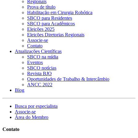
Regionais
Prova de título
Habilitação em Cirurgia Robótica
SBCO para Residentes
SBCO para Acadêmicos
Eleições 2025
Eleições Diretorias Regionais
Associe-se
Contato
Atualizações Científicas
SBCO na mídia
Eventos
SBCO notícias
Revista BJO
Oportunidades de Trabalho & Intercâmbio
ANCC 2022
Blog
Busca por especialista
Associe-se
Área do Membro
Contato