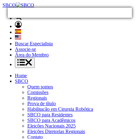
SBCO
Buscar Especialista
Associe-se
Área do Membro
Home
SBCO
Quem somos
Comissões
Regionais
Prova de título
Habilitação em Cirurgia Robótica
SBCO para Residentes
SBCO para Acadêmicos
Eleições Nacionais 2025
Eleições Diretorias Regionais
Contato