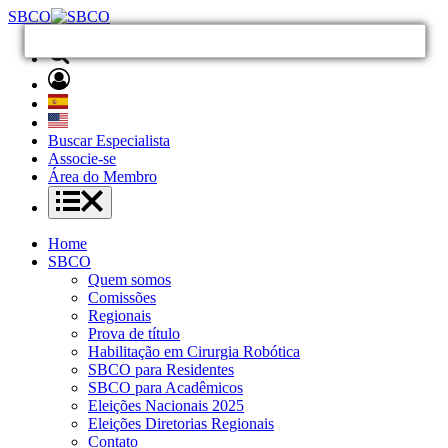
SBCO
Buscar Especialista
Associe-se
Área do Membro
Home
SBCO
Quem somos
Comissões
Regionais
Prova de título
Habilitação em Cirurgia Robótica
SBCO para Residentes
SBCO para Acadêmicos
Eleições Nacionais 2025
Eleições Diretorias Regionais
Contato