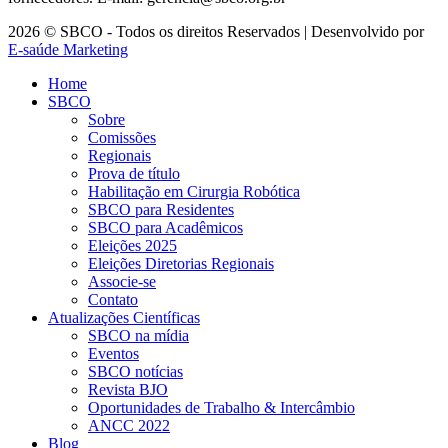
2026 © SBCO - Todos os direitos Reservados | Desenvolvido por
E-saúde Marketing
Home
SBCO
Sobre
Comissões
Regionais
Prova de título
Habilitação em Cirurgia Robótica
SBCO para Residentes
SBCO para Acadêmicos
Eleições 2025
Eleições Diretorias Regionais
Associe-se
Contato
Atualizações Científicas
SBCO na mídia
Eventos
SBCO notícias
Revista BJO
Oportunidades de Trabalho & Intercâmbio
ANCC 2022
Blog