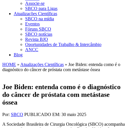
Associe-se
SBCO para Ligas
Atualizações Científicas
SBCO na mídia
Eventos
Fóruns SBCO
SBCO notícias
Revista BJO
Oportunidades de Trabalho & Intercâmbio
ANCC
Blog
HOME
»
Atualizações Científicas
»
Joe Biden: entenda como é o
diagnóstico do câncer de próstata com metástase óssea
Joe Biden: entenda como é o diagnóstico
do câncer de próstata com metástase
óssea
Por:
SBCO
PUBLICADO EM: 30 maio 2025
A Sociedade Brasileira de Cirurgia Oncológica (SBCO) acompanha