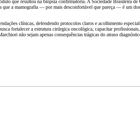
ódulo que resultou na biópsia confirmatória. A Sociedade Brasileira de
 que a mamografia — por mais desconfortável que pareça — é um dos mé
ndações clínicas, defendendo protocolos claros e acolhimento especial
sca fortalecer a estrutura cirúrgica oncológica, capacitar profissionai
rchiori não sejam apenas consequências trágicas do atraso diagnóstic