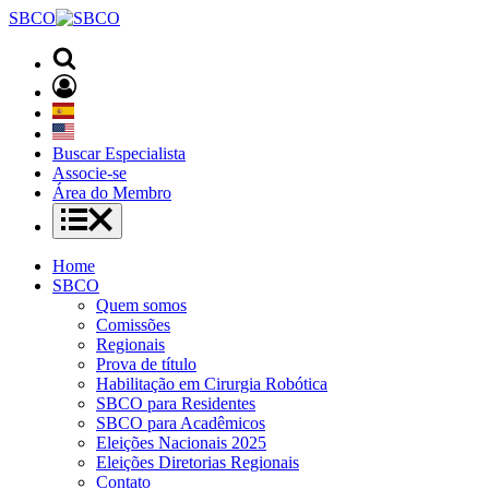
SBCO
Buscar Especialista
Associe-se
Área do Membro
Home
SBCO
Quem somos
Comissões
Regionais
Prova de título
Habilitação em Cirurgia Robótica
SBCO para Residentes
SBCO para Acadêmicos
Eleições Nacionais 2025
Eleições Diretorias Regionais
Contato