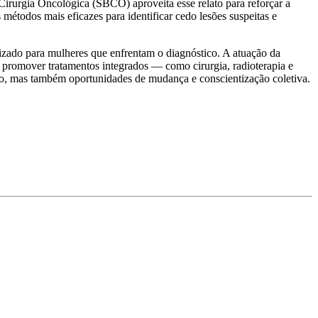
 Cirurgia Oncológica (SBCO) aproveita esse relato para reforçar a
todos mais eficazes para identificar cedo lesões suspeitas e
izado para mulheres que enfrentam o diagnóstico. A atuação da
s, promover tratamentos integrados — como cirurgia, radioterapia e
o, mas também oportunidades de mudança e conscientização coletiva.