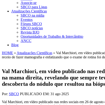
Associe-se
SBCO para Ligas
Atualizações Científicas
SBCO na mídia
Eventos
Fóruns SBCO
SBCO notícias
Revista BJO
Oportunidades de Trabalho & Intercâmbio
ANCC
Blog
HOME
»
Atualizações Científicas
»
Val Marchiori, em vídeo publica
receio de fazer mamografia e enfatizando que o exame de rotina foi de
Val Marchiori, em vídeo publicado nas red
na mama direita, revelando que sempre tev
descoberta do nódulo que resultou na bióp
Por:
SBCO
PUBLICADO EM: 31 ago 2025
Val Marchiori, em vídeo publicado nas redes sociais em 26 de agosto