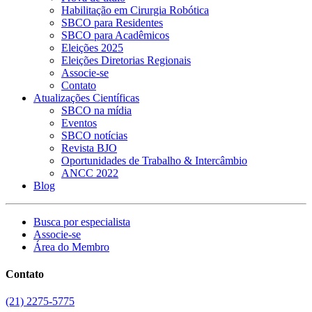
Habilitação em Cirurgia Robótica
SBCO para Residentes
SBCO para Acadêmicos
Eleições 2025
Eleições Diretorias Regionais
Associe-se
Contato
Atualizações Científicas
SBCO na mídia
Eventos
SBCO notícias
Revista BJO
Oportunidades de Trabalho & Intercâmbio
ANCC 2022
Blog
Busca por especialista
Associe-se
Área do Membro
Contato
(21) 2275-5775