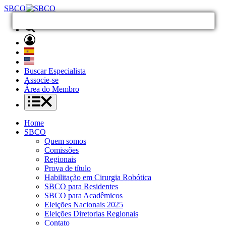
SBCO
Buscar Especialista
Associe-se
Área do Membro
Home
SBCO
Quem somos
Comissões
Regionais
Prova de título
Habilitação em Cirurgia Robótica
SBCO para Residentes
SBCO para Acadêmicos
Eleições Nacionais 2025
Eleições Diretorias Regionais
Contato