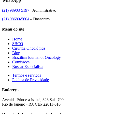
WhatsApp
(21) 98903-5197
- Administrativo
(21) 98680-5604
- Financeiro
Menu do site
Home
SBCO
Cirurgia Oncológica
Blog
Brazilian Journal of Oncology
Comissões
Buscar Especialista
Termos e serviços
Política de Privacidade
Endereço
Avenida Princesa Isabel, 323 Sala 709
Rio de Janeiro - RJ. CEP 22011-010