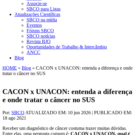
Associe-se
SBCO para Ligas
Atualizações Científicas
SBCO na mídia
Eventos
Fóruns SBCO
SBCO notícias
Revista BJO
Oportunidades de Trabalho & Intercâmbio
ANCC
Blog
HOME
»
Blog
»
CACON x UNACON: entenda a diferença e onde
tratar o câncer no SUS
CACON x UNACON: entenda a diferença
e onde tratar o câncer no SUS
Por:
SBCO
ATUALIZADO EM: 10 jun 2026 | PUBLICADO EM:
18 ago 2021
Receber um diagnóstico de câncer costuma trazer muitas dúvidas.
Entre elas, uma pergunta comum é:
CACON x UNACON, qual é