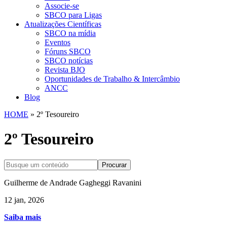
Associe-se
SBCO para Ligas
Atualizações Científicas
SBCO na mídia
Eventos
Fóruns SBCO
SBCO notícias
Revista BJO
Oportunidades de Trabalho & Intercâmbio
ANCC
Blog
HOME
»
2º Tesoureiro
2º Tesoureiro
Procurar
Guilherme de Andrade Gagheggi Ravanini
12 jan, 2026
Saiba mais