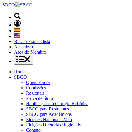
SBCO
Buscar Especialista
Associe-se
Área do Membro
Home
SBCO
Quem somos
Comissões
Regionais
Prova de título
Habilitação em Cirurgia Robótica
SBCO para Residentes
SBCO para Acadêmicos
Eleições Nacionais 2025
Eleições Diretorias Regionais
Contato