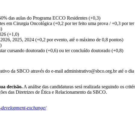
s 50% das aulas do Programa ECCO Residentes (+0,3)
s em Cirurgia Oncológica (+0,2 por ter feito uma prova / +0,3 por ter b
s
)
2026 (+1,0)
 2026, 2025, 2024 (+0,2 por evento, até o máximo de 0,8 pontos)
)
star cursando doutorado (+0,6) ou ter concluído doutorado (+0,8)
rativo da SBCO através do e-mail administrativo@sbco.org.br até o dia
ua decisão.
A análise das candidaturas será realizada seguindo os crité
ções das Diretrizes de Ética e Relacionamento da SBCO.
er-development-exchange/