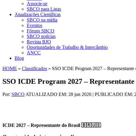
Associe-se
SBCO para Ligas
Atualizações Científicas
SBCO na mídia
Eventos
Fóruns SBCO
SBCO notícias
Revista BJO
Oportunidades de Trabalho & Intercâmbio
ANCC
Blog
HOME
»
Classificados
»
SSO ICDE Program 2027 – Representante d
SSO ICDE Program 2027 – Representante 
Por:
SBCO
ATUALIZADO EM: 28 jun 2026 | PUBLICADO EM: 25
ICDE 2027 – Representante do Brasil
🇧🇷
🇺🇸