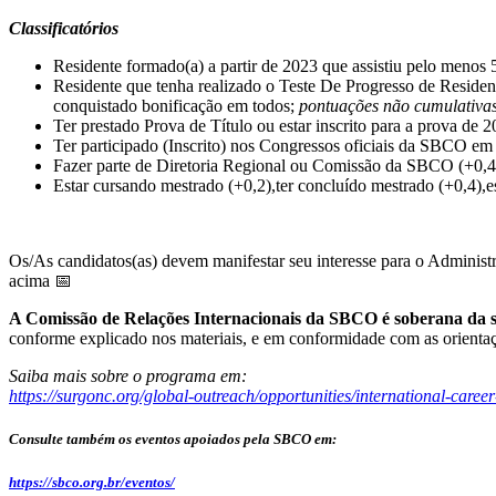
Classificatórios
Residente formado(a) a partir de 2023 que assistiu pelo meno
Residente que tenha realizado o Teste De Progresso de Residente
conquistado bonificação em todos;
pontuações não cumulativa
Ter prestado Prova de Título ou estar inscrito para a prova de 
Ter participado (Inscrito) nos Congressos oficiais da SBCO em
Fazer parte de Diretoria Regional ou Comissão da SBCO (+0,4
Estar cursando mestrado (+0,2),ter concluído mestrado (+0,4),e
Os/As candidatos(as) devem manifestar seu interesse para o Administ
acima 📅
A Comissão de Relações Internacionais da SBCO é soberana da s
conforme explicado nos materiais, e em conformidade com as orienta
Saiba mais sobre o programa em:
https://surgonc.org/global-outreach/opportunities/international-care
Consulte também os eventos apoiados pela SBCO em:
https://sbco.org.br/eventos/