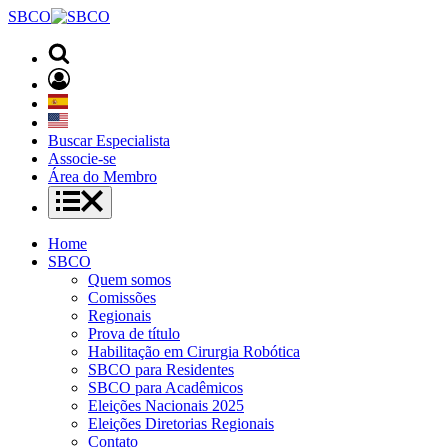
SBCO
Buscar Especialista
Associe-se
Área do Membro
Home
SBCO
Quem somos
Comissões
Regionais
Prova de título
Habilitação em Cirurgia Robótica
SBCO para Residentes
SBCO para Acadêmicos
Eleições Nacionais 2025
Eleições Diretorias Regionais
Contato