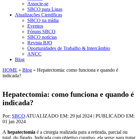
Associe-se
SBCO para Ligas
Atualizações Científicas
SBCO na mídia
Eventos
Fóruns SBCO
SBCO notícias
Revista BJO
Oportunidades de Trabalho & Intercâmbio
ANCC
Blog
HOME
»
Blog
»
Hepatectomia: como funciona e quando é
indicada?
Hepatectomia: como funciona e quando é
indicada?
Por:
SBCO
ATUALIZADO EM: 29 jul 2024 | PUBLICADO EM:
01 jan 2024
A
hepatectomia
é a cirurgia realizada para a retirada, parcial ou
total, do fígado. Indicada com objetivo curativo, ela serve para tratar