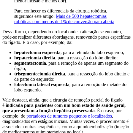
menor incisão e menos dor).
Para conhecer os diferenciais da cirurgia robótica,
sugerimos este artigo:
Mais de 500 hepatectomias
robóticas com menos de 1% de conversão para aberta
Dessa forma, dependendo do local onde a alteração se encontra,
pode-se realizar diferentes abordagens, removendo partes específicas
do fígado. É o caso, por exemplo, da:
hepatectomia esquerda
, para a retirada do lobo esquerdo;
hepatectomia direita
, para a ressecção do lobo direito;
segmentectomia
, para a remoção de apenas um segmento do
órgão;
trisegmentectomia direita
, para a ressecção do lobo direito e
de parte do esquerdo;
lobectomia lateral esquerda
, para a remoção de metade do
lobo esquerdo.
Vale destacar, ainda, que a cirurgia de remoção parcial do fígado
é
indicada para pacientes com um bom estado de saúde geral,
que apresentam a função hepática preservada
. É o caso, por
exemplo, de
portadores de tumores pequenos e localizados
,
diagnosticados em estágios iniciais. Muitas vezes, o procedimento é
associado a outras terapêuticas, como a quimioembolização (injeção
de medicamentos quimioterápicos no local).