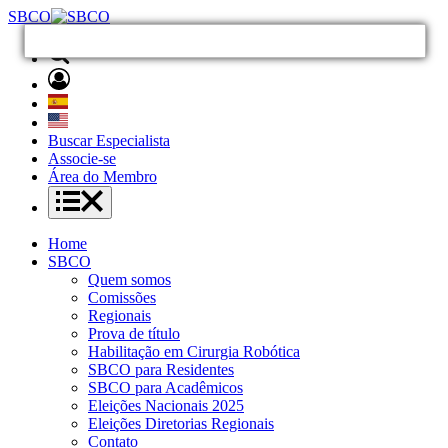
SBCO
Buscar Especialista
Associe-se
Área do Membro
Home
SBCO
Quem somos
Comissões
Regionais
Prova de título
Habilitação em Cirurgia Robótica
SBCO para Residentes
SBCO para Acadêmicos
Eleições Nacionais 2025
Eleições Diretorias Regionais
Contato