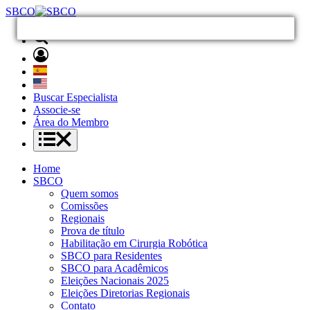
SBCO
Buscar Especialista
Associe-se
Área do Membro
Home
SBCO
Quem somos
Comissões
Regionais
Prova de título
Habilitação em Cirurgia Robótica
SBCO para Residentes
SBCO para Acadêmicos
Eleições Nacionais 2025
Eleições Diretorias Regionais
Contato