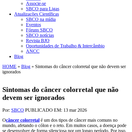
Associe-se
SBCO para Ligas
Atualizações Científicas
SBCO na mídia
Eventos
Fóruns SBCO
SBCO notícias
Revista BJO
Oportunidades de Trabalho & Intercâmbio
ANCC
Blog
HOME
»
Blog
»
Sintomas do câncer colorretal que não devem ser
ignorados
Sintomas do câncer colorretal que não
devem ser ignorados
Por:
SBCO
PUBLICADO EM: 13 mar 2026
O
câncer colorretal
é um dos tipos de câncer mais comuns no
mundo, afetando o cólon e o reto. Em muitos casos, a doença pode
se desenvolver de forma silenciosa por um longo período. Por isso,