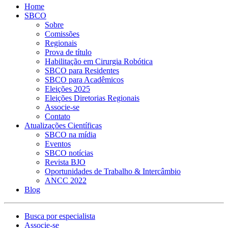
Home
SBCO
Sobre
Comissões
Regionais
Prova de título
Habilitação em Cirurgia Robótica
SBCO para Residentes
SBCO para Acadêmicos
Eleições 2025
Eleições Diretorias Regionais
Associe-se
Contato
Atualizações Científicas
SBCO na mídia
Eventos
SBCO notícias
Revista BJO
Oportunidades de Trabalho & Intercâmbio
ANCC 2022
Blog
Busca por especialista
Associe-se