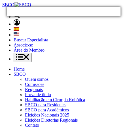
SBCO
Buscar Especialista
Associe-se
Área do Membro
Home
SBCO
Quem somos
Comissões
Regionais
Prova de título
Habilitação em Cirurgia Robótica
SBCO para Residentes
SBCO para Acadêmicos
Eleições Nacionais 2025
Eleições Diretorias Regionais
Contato