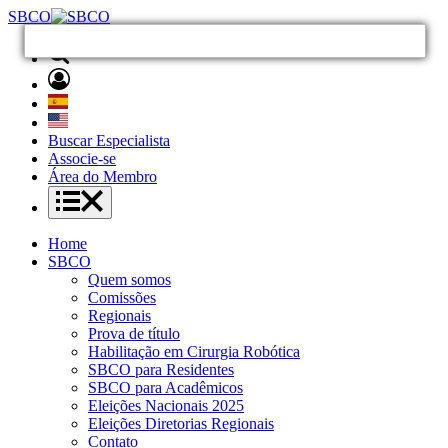
SBCO
Buscar Especialista
Associe-se
Área do Membro
Home
SBCO
Quem somos
Comissões
Regionais
Prova de título
Habilitação em Cirurgia Robótica
SBCO para Residentes
SBCO para Acadêmicos
Eleições Nacionais 2025
Eleições Diretorias Regionais
Contato