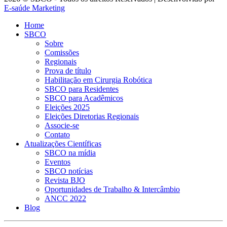
E-saúde Marketing
Home
SBCO
Sobre
Comissões
Regionais
Prova de título
Habilitação em Cirurgia Robótica
SBCO para Residentes
SBCO para Acadêmicos
Eleições 2025
Eleições Diretorias Regionais
Associe-se
Contato
Atualizações Científicas
SBCO na mídia
Eventos
SBCO notícias
Revista BJO
Oportunidades de Trabalho & Intercâmbio
ANCC 2022
Blog