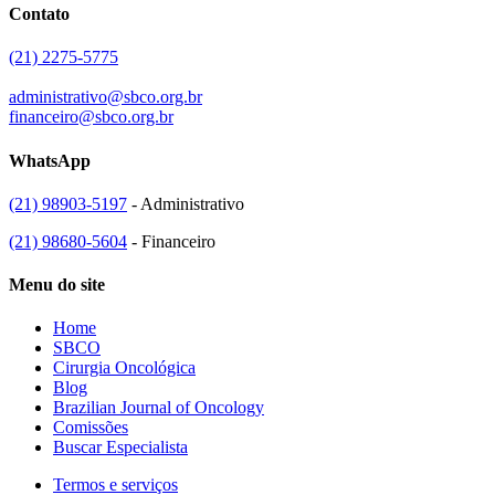
Contato
(21) 2275-5775
administrativo@sbco.org.br
financeiro@sbco.org.br
WhatsApp
(21) 98903-5197
- Administrativo
(21) 98680-5604
- Financeiro
Menu do site
Home
SBCO
Cirurgia Oncológica
Blog
Brazilian Journal of Oncology
Comissões
Buscar Especialista
Termos e serviços