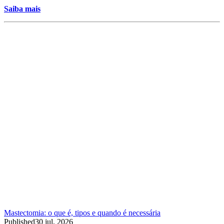
Saiba mais
Mastectomia: o que é, tipos e quando é necessária
Published
30 jul, 2026