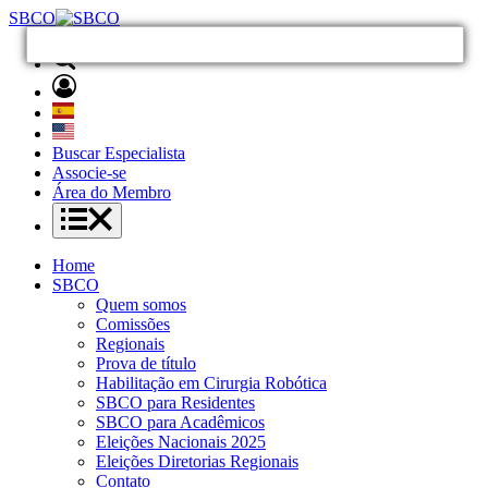
SBCO
Buscar Especialista
Associe-se
Área do Membro
Home
SBCO
Quem somos
Comissões
Regionais
Prova de título
Habilitação em Cirurgia Robótica
SBCO para Residentes
SBCO para Acadêmicos
Eleições Nacionais 2025
Eleições Diretorias Regionais
Contato