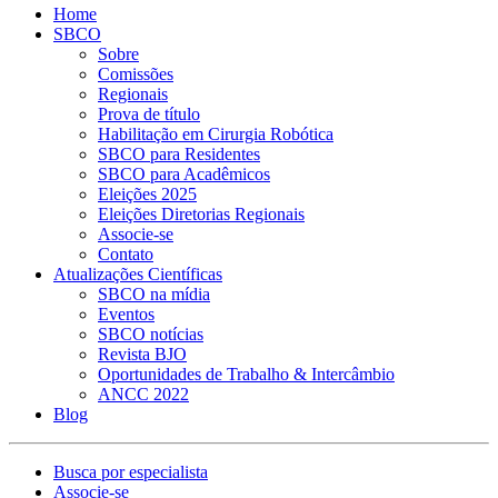
Home
SBCO
Sobre
Comissões
Regionais
Prova de título
Habilitação em Cirurgia Robótica
SBCO para Residentes
SBCO para Acadêmicos
Eleições 2025
Eleições Diretorias Regionais
Associe-se
Contato
Atualizações Científicas
SBCO na mídia
Eventos
SBCO notícias
Revista BJO
Oportunidades de Trabalho & Intercâmbio
ANCC 2022
Blog
Busca por especialista
Associe-se