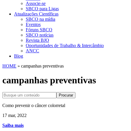
Associe-se
SBCO para Ligas
Atualizações Científicas
SBCO na mídia
Eventos
Fóruns SBCO
SBCO notícias
Revista BJO
Oportunidades de Trabalho & Intercâmbio
ANCC
Blog
HOME
»
campanhas preventivas
campanhas preventivas
Procurar
Como prevenir o câncer colorretal
17 mar, 2022
Saiba mais