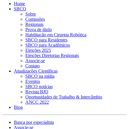
Home
SBCO
Sobre
Comissões
Regionais
Prova de título
Habilitação em Cirurgia Robótica
SBCO para Residentes
SBCO para Acadêmicos
Eleições 2025
Eleições Diretorias Regionais
Associe-se
Contato
Atualizações Científicas
SBCO na mídia
Eventos
SBCO notícias
Revista BJO
Oportunidades de Trabalho & Intercâmbio
ANCC 2022
Blog
Busca por especialista
Associe-se