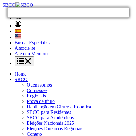
SBCO
Buscar Especialista
Associe-se
Área do Membro
Home
SBCO
Quem somos
Comissões
Regionais
Prova de título
Habilitação em Cirurgia Robótica
SBCO para Residentes
SBCO para Acadêmicos
Eleições Nacionais 2025
Eleições Diretorias Regionais
Contato