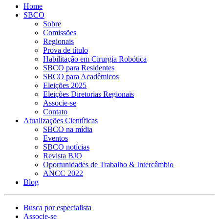
Home
SBCO
Sobre
Comissões
Regionais
Prova de título
Habilitação em Cirurgia Robótica
SBCO para Residentes
SBCO para Acadêmicos
Eleições 2025
Eleições Diretorias Regionais
Associe-se
Contato
Atualizações Científicas
SBCO na mídia
Eventos
SBCO notícias
Revista BJO
Oportunidades de Trabalho & Intercâmbio
ANCC 2022
Blog
Busca por especialista
Associe-se