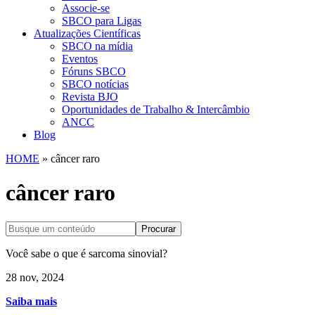
Associe-se
SBCO para Ligas
Atualizações Científicas
SBCO na mídia
Eventos
Fóruns SBCO
SBCO notícias
Revista BJO
Oportunidades de Trabalho & Intercâmbio
ANCC
Blog
HOME
»
câncer raro
câncer raro
Procurar
Você sabe o que é sarcoma sinovial?
28 nov, 2024
Saiba mais