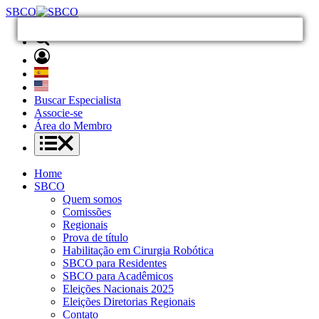
SBCO
Buscar Especialista
Associe-se
Área do Membro
Home
SBCO
Quem somos
Comissões
Regionais
Prova de título
Habilitação em Cirurgia Robótica
SBCO para Residentes
SBCO para Acadêmicos
Eleições Nacionais 2025
Eleições Diretorias Regionais
Contato