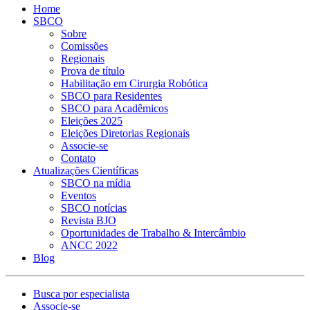
Home
SBCO
Sobre
Comissões
Regionais
Prova de título
Habilitação em Cirurgia Robótica
SBCO para Residentes
SBCO para Acadêmicos
Eleições 2025
Eleições Diretorias Regionais
Associe-se
Contato
Atualizações Científicas
SBCO na mídia
Eventos
SBCO notícias
Revista BJO
Oportunidades de Trabalho & Intercâmbio
ANCC 2022
Blog
Busca por especialista
Associe-se