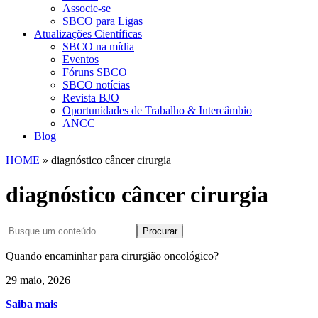
Associe-se
SBCO para Ligas
Atualizações Científicas
SBCO na mídia
Eventos
Fóruns SBCO
SBCO notícias
Revista BJO
Oportunidades de Trabalho & Intercâmbio
ANCC
Blog
HOME
»
diagnóstico câncer cirurgia
diagnóstico câncer cirurgia
Procurar
Quando encaminhar para cirurgião oncológico?
29 maio, 2026
Saiba mais