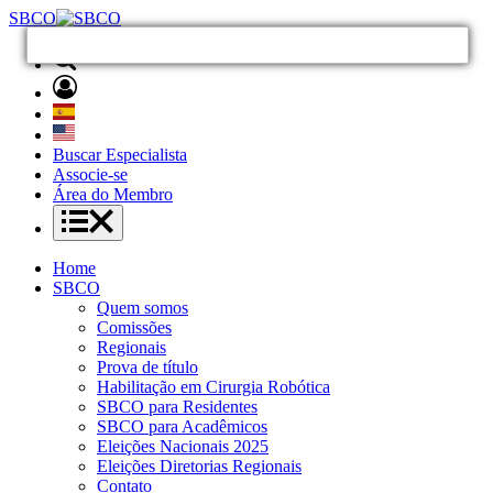
SBCO
Buscar Especialista
Associe-se
Área do Membro
Home
SBCO
Quem somos
Comissões
Regionais
Prova de título
Habilitação em Cirurgia Robótica
SBCO para Residentes
SBCO para Acadêmicos
Eleições Nacionais 2025
Eleições Diretorias Regionais
Contato