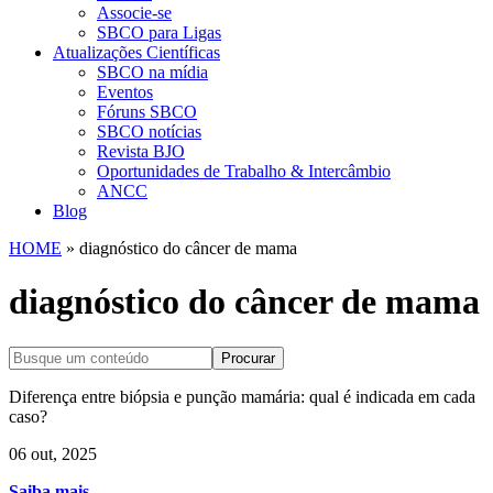
Associe-se
SBCO para Ligas
Atualizações Científicas
SBCO na mídia
Eventos
Fóruns SBCO
SBCO notícias
Revista BJO
Oportunidades de Trabalho & Intercâmbio
ANCC
Blog
HOME
»
diagnóstico do câncer de mama
diagnóstico do câncer de mama
Procurar
Diferença entre biópsia e punção mamária: qual é indicada em cada
caso?
06 out, 2025
Saiba mais