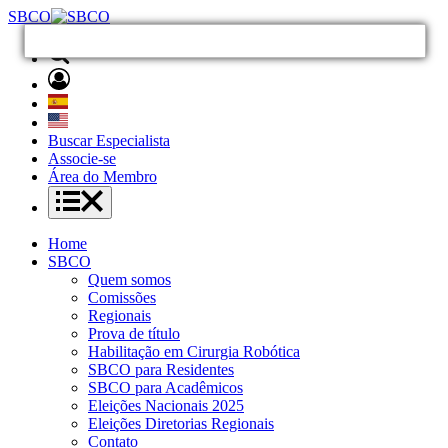
SBCO
Buscar Especialista
Associe-se
Área do Membro
Home
SBCO
Quem somos
Comissões
Regionais
Prova de título
Habilitação em Cirurgia Robótica
SBCO para Residentes
SBCO para Acadêmicos
Eleições Nacionais 2025
Eleições Diretorias Regionais
Contato