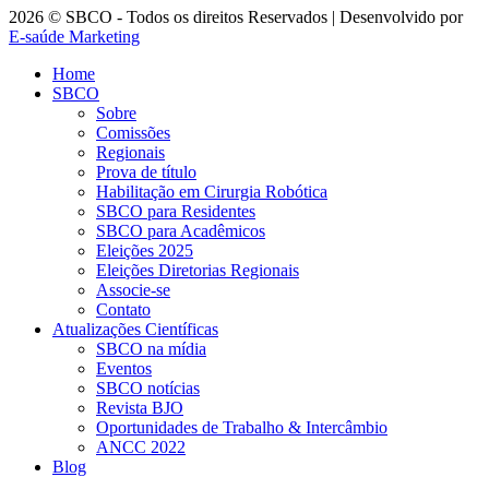
2026 © SBCO - Todos os direitos Reservados | Desenvolvido por
E-saúde Marketing
Home
SBCO
Sobre
Comissões
Regionais
Prova de título
Habilitação em Cirurgia Robótica
SBCO para Residentes
SBCO para Acadêmicos
Eleições 2025
Eleições Diretorias Regionais
Associe-se
Contato
Atualizações Científicas
SBCO na mídia
Eventos
SBCO notícias
Revista BJO
Oportunidades de Trabalho & Intercâmbio
ANCC 2022
Blog