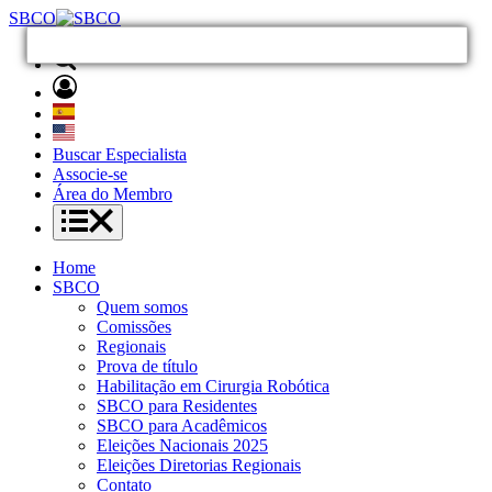
SBCO
Buscar Especialista
Associe-se
Área do Membro
Home
SBCO
Quem somos
Comissões
Regionais
Prova de título
Habilitação em Cirurgia Robótica
SBCO para Residentes
SBCO para Acadêmicos
Eleições Nacionais 2025
Eleições Diretorias Regionais
Contato