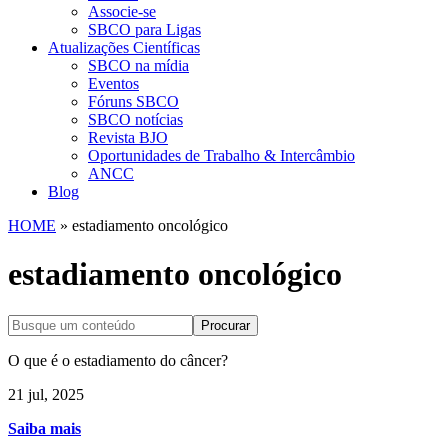
Associe-se
SBCO para Ligas
Atualizações Científicas
SBCO na mídia
Eventos
Fóruns SBCO
SBCO notícias
Revista BJO
Oportunidades de Trabalho & Intercâmbio
ANCC
Blog
HOME
»
estadiamento oncológico
estadiamento oncológico
Procurar
O que é o estadiamento do câncer?
21 jul, 2025
Saiba mais