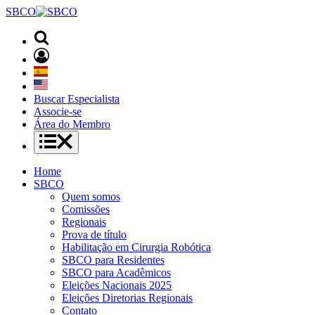
SBCO
Buscar Especialista
Associe-se
Área do Membro
Home
SBCO
Quem somos
Comissões
Regionais
Prova de título
Habilitação em Cirurgia Robótica
SBCO para Residentes
SBCO para Acadêmicos
Eleições Nacionais 2025
Eleições Diretorias Regionais
Contato