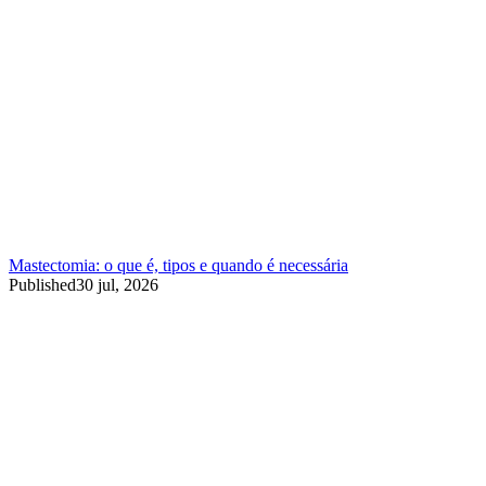
Mastectomia: o que é, tipos e quando é necessária
Published
30 jul, 2026