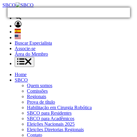
SBCO
Buscar Especialista
Associe-se
Área do Membro
Home
SBCO
Quem somos
Comissões
Regionais
Prova de título
Habilitação em Cirurgia Robótica
SBCO para Residentes
SBCO para Acadêmicos
Eleições Nacionais 2025
Eleições Diretorias Regionais
Contato