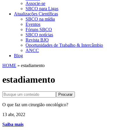
Associe-se
SBCO para Ligas
Atualizações Científicas
SBCO na mídia
Eventos
Fóruns SBCO
SBCO notícias
Revista BJO
Oportunidades de Trabalho & Intercâmbio
ANCC
Blog
HOME
»
estadiamento
estadiamento
Procurar
O que faz um cirurgião oncológico?
13 abr, 2022
Saiba mais