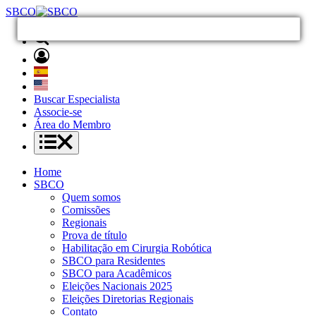
SBCO
Buscar Especialista
Associe-se
Área do Membro
Home
SBCO
Quem somos
Comissões
Regionais
Prova de título
Habilitação em Cirurgia Robótica
SBCO para Residentes
SBCO para Acadêmicos
Eleições Nacionais 2025
Eleições Diretorias Regionais
Contato