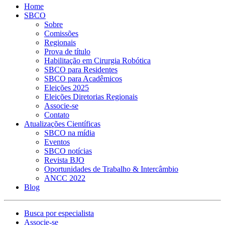
Home
SBCO
Sobre
Comissões
Regionais
Prova de título
Habilitação em Cirurgia Robótica
SBCO para Residentes
SBCO para Acadêmicos
Eleições 2025
Eleições Diretorias Regionais
Associe-se
Contato
Atualizações Científicas
SBCO na mídia
Eventos
SBCO notícias
Revista BJO
Oportunidades de Trabalho & Intercâmbio
ANCC 2022
Blog
Busca por especialista
Associe-se