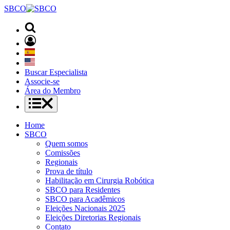
SBCO
Buscar Especialista
Associe-se
Área do Membro
Home
SBCO
Quem somos
Comissões
Regionais
Prova de título
Habilitação em Cirurgia Robótica
SBCO para Residentes
SBCO para Acadêmicos
Eleições Nacionais 2025
Eleições Diretorias Regionais
Contato