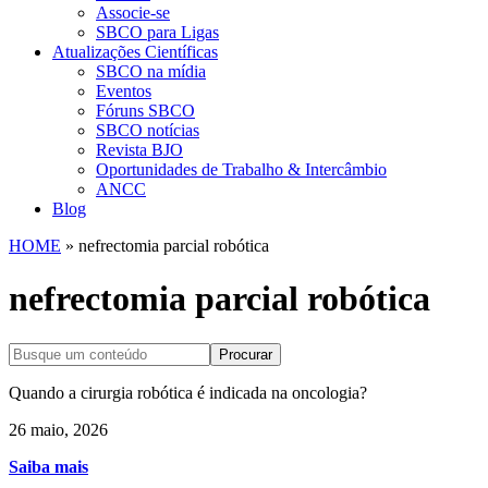
Associe-se
SBCO para Ligas
Atualizações Científicas
SBCO na mídia
Eventos
Fóruns SBCO
SBCO notícias
Revista BJO
Oportunidades de Trabalho & Intercâmbio
ANCC
Blog
HOME
»
nefrectomia parcial robótica
nefrectomia parcial robótica
Procurar
Quando a cirurgia robótica é indicada na oncologia?
26 maio, 2026
Saiba mais