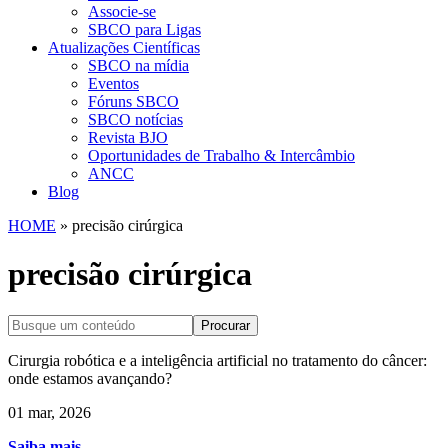
Associe-se
SBCO para Ligas
Atualizações Científicas
SBCO na mídia
Eventos
Fóruns SBCO
SBCO notícias
Revista BJO
Oportunidades de Trabalho & Intercâmbio
ANCC
Blog
HOME
»
precisão cirúrgica
precisão cirúrgica
Procurar
Cirurgia robótica e a inteligência artificial no tratamento do câncer:
onde estamos avançando?
01 mar, 2026
Saiba mais