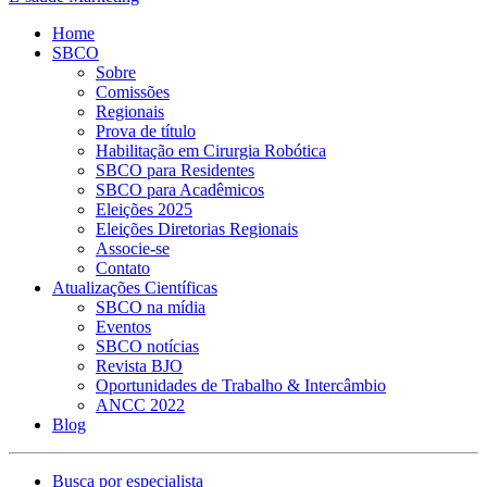
Home
SBCO
Sobre
Comissões
Regionais
Prova de título
Habilitação em Cirurgia Robótica
SBCO para Residentes
SBCO para Acadêmicos
Eleições 2025
Eleições Diretorias Regionais
Associe-se
Contato
Atualizações Científicas
SBCO na mídia
Eventos
SBCO notícias
Revista BJO
Oportunidades de Trabalho & Intercâmbio
ANCC 2022
Blog
Busca por especialista