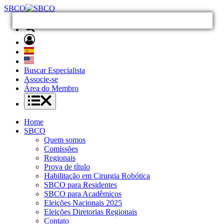
SBCO
Buscar Especialista
Associe-se
Área do Membro
Home
SBCO
Quem somos
Comissões
Regionais
Prova de título
Habilitação em Cirurgia Robótica
SBCO para Residentes
SBCO para Acadêmicos
Eleições Nacionais 2025
Eleições Diretorias Regionais
Contato