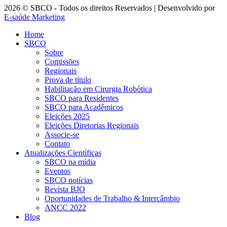
2026 © SBCO - Todos os direitos Reservados | Desenvolvido por
E-saúde Marketing
Home
SBCO
Sobre
Comissões
Regionais
Prova de título
Habilitação em Cirurgia Robótica
SBCO para Residentes
SBCO para Acadêmicos
Eleições 2025
Eleições Diretorias Regionais
Associe-se
Contato
Atualizações Científicas
SBCO na mídia
Eventos
SBCO notícias
Revista BJO
Oportunidades de Trabalho & Intercâmbio
ANCC 2022
Blog