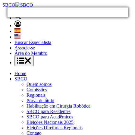
SBCO
Buscar Especialista
Associe-se
Área do Membro
Home
SBCO
Quem somos
Comissões
Regionais
Prova de título
Habilitação em Cirurgia Robótica
SBCO para Residentes
SBCO para Acadêmicos
Eleições Nacionais 2025
Eleições Diretorias Regionais
Contato