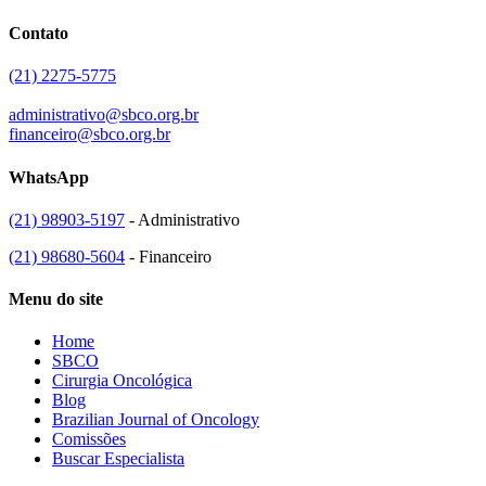
Contato
(21) 2275-5775
administrativo@sbco.org.br
financeiro@sbco.org.br
WhatsApp
(21) 98903-5197
- Administrativo
(21) 98680-5604
- Financeiro
Menu do site
Home
SBCO
Cirurgia Oncológica
Blog
Brazilian Journal of Oncology
Comissões
Buscar Especialista