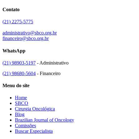
Contato
(21) 2275-5775
administrativo@sbco.org.br
financeiro@sbco.org.br
WhatsApp
(21) 98903-5197
- Administrativo
(21) 98680-5604
- Financeiro
Menu do site
Home
SBCO
Cirurgia Oncológica
Blog
Brazilian Journal of Oncology
Comissões
Buscar Especialista