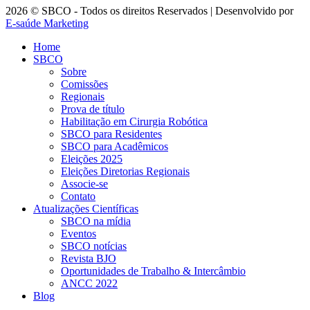
2026 © SBCO - Todos os direitos Reservados | Desenvolvido por
E-saúde Marketing
Home
SBCO
Sobre
Comissões
Regionais
Prova de título
Habilitação em Cirurgia Robótica
SBCO para Residentes
SBCO para Acadêmicos
Eleições 2025
Eleições Diretorias Regionais
Associe-se
Contato
Atualizações Científicas
SBCO na mídia
Eventos
SBCO notícias
Revista BJO
Oportunidades de Trabalho & Intercâmbio
ANCC 2022
Blog