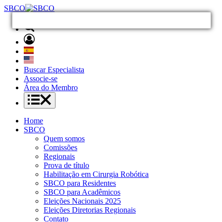
SBCO
Buscar Especialista
Associe-se
Área do Membro
Home
SBCO
Quem somos
Comissões
Regionais
Prova de título
Habilitação em Cirurgia Robótica
SBCO para Residentes
SBCO para Acadêmicos
Eleições Nacionais 2025
Eleições Diretorias Regionais
Contato