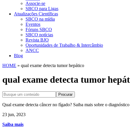
Associe-se
SBCO para Ligas
Atualizações Científicas
SBCO na mídia
Eventos
Fóruns SBCO
SBCO notícias
Revista BJO
Oportunidades de Trabalho & Intercâmbio
ANCC
Blog
HOME
»
qual exame detecta tumor hepático
qual exame detecta tumor hepát
Procurar
Qual exame detecta câncer no fígado? Saiba mais sobre o diagnóstico
23 jun, 2023
Saiba mais