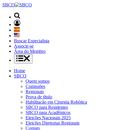
SBCO
Buscar Especialista
Associe-se
Área do Membro
Home
SBCO
Quem somos
Comissões
Regionais
Prova de título
Habilitação em Cirurgia Robótica
SBCO para Residentes
SBCO para Acadêmicos
Eleições Nacionais 2025
Eleições Diretorias Regionais
Contato