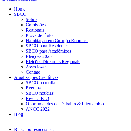
Home
SBCO
Sobre
Comissões
Regionais
Prova de título
Habilitação em Cirurgia Robótica
SBCO para Residentes
SBCO para Acadêmicos
Eleições 2025
Eleições Diretorias Regionais
Associe-se
Contato
Atualizações Científicas
SBCO na mídia
Eventos
SBCO notícias
Revista BJO
Oportunidades de Trabalho & Intercâmbio
ANCC 2022
Blog
Busca por especialista