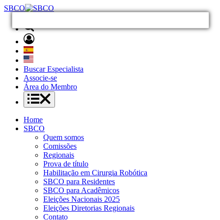
SBCO
Buscar Especialista
Associe-se
Área do Membro
Home
SBCO
Quem somos
Comissões
Regionais
Prova de título
Habilitação em Cirurgia Robótica
SBCO para Residentes
SBCO para Acadêmicos
Eleições Nacionais 2025
Eleições Diretorias Regionais
Contato