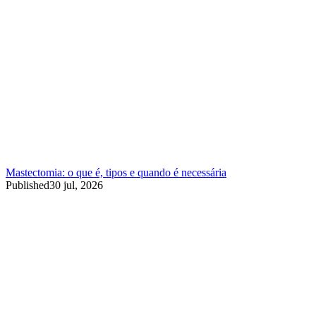
Mastectomia: o que é, tipos e quando é necessária
Published
30 jul, 2026