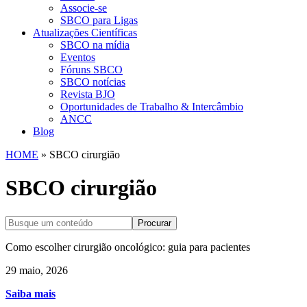
Associe-se
SBCO para Ligas
Atualizações Científicas
SBCO na mídia
Eventos
Fóruns SBCO
SBCO notícias
Revista BJO
Oportunidades de Trabalho & Intercâmbio
ANCC
Blog
HOME
»
SBCO cirurgião
SBCO cirurgião
Procurar
Como escolher cirurgião oncológico: guia para pacientes
29 maio, 2026
Saiba mais