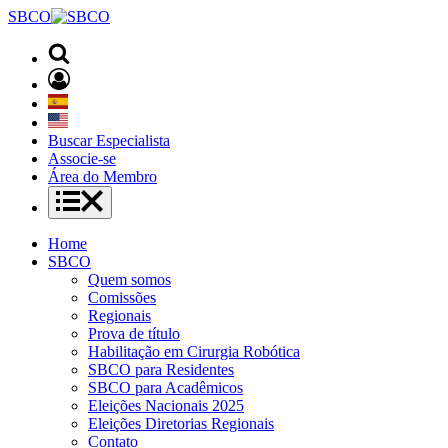
SBCO
Buscar Especialista
Associe-se
Área do Membro
Home
SBCO
Quem somos
Comissões
Regionais
Prova de título
Habilitação em Cirurgia Robótica
SBCO para Residentes
SBCO para Acadêmicos
Eleições Nacionais 2025
Eleições Diretorias Regionais
Contato