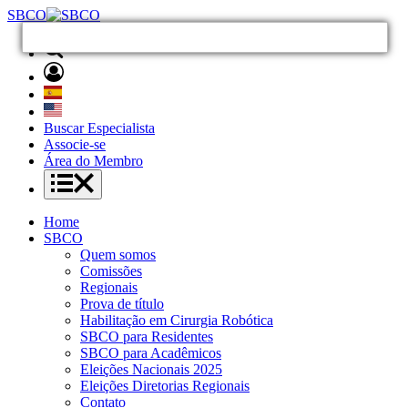
SBCO
Buscar Especialista
Associe-se
Área do Membro
Home
SBCO
Quem somos
Comissões
Regionais
Prova de título
Habilitação em Cirurgia Robótica
SBCO para Residentes
SBCO para Acadêmicos
Eleições Nacionais 2025
Eleições Diretorias Regionais
Contato