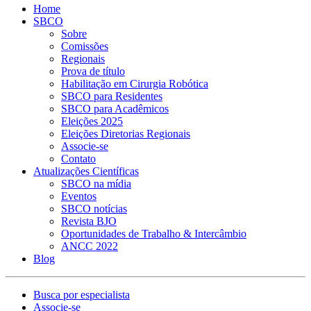
Home
SBCO
Sobre
Comissões
Regionais
Prova de título
Habilitação em Cirurgia Robótica
SBCO para Residentes
SBCO para Acadêmicos
Eleições 2025
Eleições Diretorias Regionais
Associe-se
Contato
Atualizações Científicas
SBCO na mídia
Eventos
SBCO notícias
Revista BJO
Oportunidades de Trabalho & Intercâmbio
ANCC 2022
Blog
Busca por especialista
Associe-se