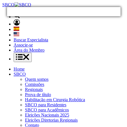
SBCO
Buscar Especialista
Associe-se
Área do Membro
Home
SBCO
Quem somos
Comissões
Regionais
Prova de título
Habilitação em Cirurgia Robótica
SBCO para Residentes
SBCO para Acadêmicos
Eleições Nacionais 2025
Eleições Diretorias Regionais
Contato