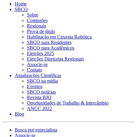
Home
SBCO
Sobre
Comissões
Regionais
Prova de título
Habilitação em Cirurgia Robótica
SBCO para Residentes
SBCO para Acadêmicos
Eleições 2025
Eleições Diretorias Regionais
Associe-se
Contato
Atualizações Científicas
SBCO na mídia
Eventos
SBCO notícias
Revista BJO
Oportunidades de Trabalho & Intercâmbio
ANCC 2022
Blog
Busca por especialista
Associe-se