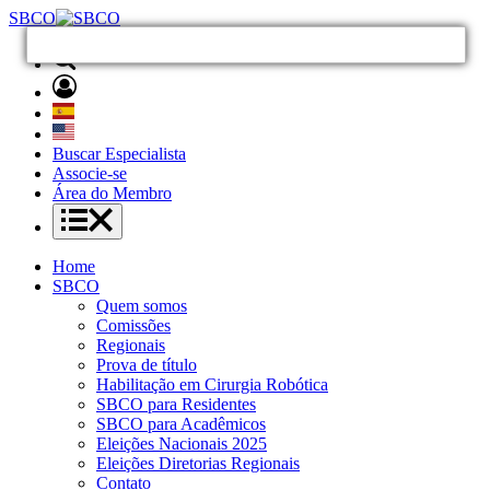
SBCO
Buscar Especialista
Associe-se
Área do Membro
Home
SBCO
Quem somos
Comissões
Regionais
Prova de título
Habilitação em Cirurgia Robótica
SBCO para Residentes
SBCO para Acadêmicos
Eleições Nacionais 2025
Eleições Diretorias Regionais
Contato