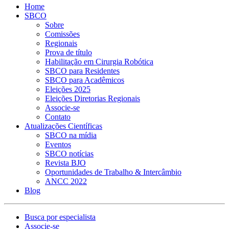
Home
SBCO
Sobre
Comissões
Regionais
Prova de título
Habilitação em Cirurgia Robótica
SBCO para Residentes
SBCO para Acadêmicos
Eleições 2025
Eleições Diretorias Regionais
Associe-se
Contato
Atualizações Científicas
SBCO na mídia
Eventos
SBCO notícias
Revista BJO
Oportunidades de Trabalho & Intercâmbio
ANCC 2022
Blog
Busca por especialista
Associe-se