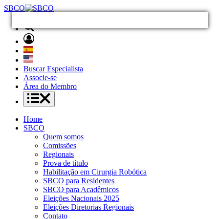
SBCO
Buscar Especialista
Associe-se
Área do Membro
Home
SBCO
Quem somos
Comissões
Regionais
Prova de título
Habilitação em Cirurgia Robótica
SBCO para Residentes
SBCO para Acadêmicos
Eleições Nacionais 2025
Eleições Diretorias Regionais
Contato