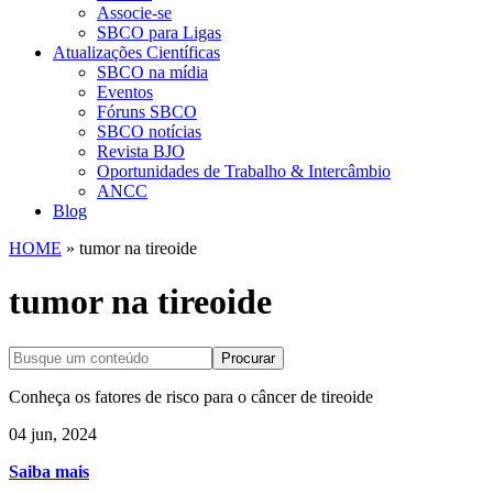
Associe-se
SBCO para Ligas
Atualizações Científicas
SBCO na mídia
Eventos
Fóruns SBCO
SBCO notícias
Revista BJO
Oportunidades de Trabalho & Intercâmbio
ANCC
Blog
HOME
»
tumor na tireoide
tumor na tireoide
Procurar
Conheça os fatores de risco para o câncer de tireoide
04 jun, 2024
Saiba mais