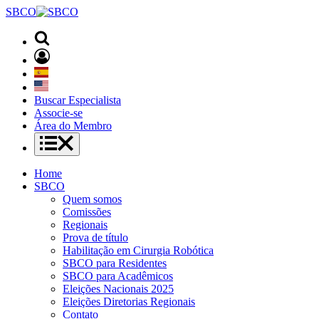
SBCO
Buscar Especialista
Associe-se
Área do Membro
Home
SBCO
Quem somos
Comissões
Regionais
Prova de título
Habilitação em Cirurgia Robótica
SBCO para Residentes
SBCO para Acadêmicos
Eleições Nacionais 2025
Eleições Diretorias Regionais
Contato