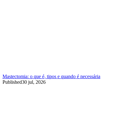
Mastectomia: o que é, tipos e quando é necessária
Published
30 jul, 2026