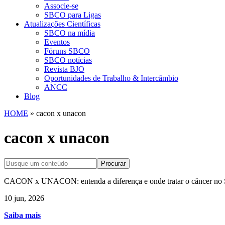
Associe-se
SBCO para Ligas
Atualizações Científicas
SBCO na mídia
Eventos
Fóruns SBCO
SBCO notícias
Revista BJO
Oportunidades de Trabalho & Intercâmbio
ANCC
Blog
HOME
»
cacon x unacon
cacon x unacon
Procurar
CACON x UNACON: entenda a diferença e onde tratar o câncer no
10 jun, 2026
Saiba mais