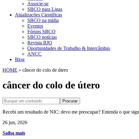
Associe-se
SBCO para Ligas
Atualizações Científicas
SBCO na mídia
Eventos
Fóruns SBCO
SBCO notícias
Revista BJO
Oportunidades de Trabalho & Intercâmbio
ANCC
Blog
HOME
»
câncer do colo de útero
câncer do colo de útero
Procurar
Recebi um resultado de NIC: devo me preocupar? Entenda o que signi
26 jun, 2026
Saiba mais