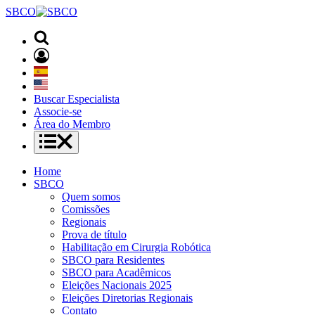
SBCO
Buscar Especialista
Associe-se
Área do Membro
Home
SBCO
Quem somos
Comissões
Regionais
Prova de título
Habilitação em Cirurgia Robótica
SBCO para Residentes
SBCO para Acadêmicos
Eleições Nacionais 2025
Eleições Diretorias Regionais
Contato