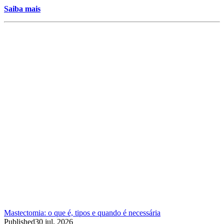
Saiba mais
Mastectomia: o que é, tipos e quando é necessária
Published
30 jul, 2026