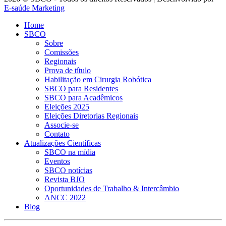
E-saúde Marketing
Home
SBCO
Sobre
Comissões
Regionais
Prova de título
Habilitação em Cirurgia Robótica
SBCO para Residentes
SBCO para Acadêmicos
Eleições 2025
Eleições Diretorias Regionais
Associe-se
Contato
Atualizações Científicas
SBCO na mídia
Eventos
SBCO notícias
Revista BJO
Oportunidades de Trabalho & Intercâmbio
ANCC 2022
Blog