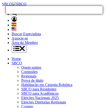
SBCO
Buscar Especialista
Associe-se
Área do Membro
Home
SBCO
Quem somos
Comissões
Regionais
Prova de título
Habilitação em Cirurgia Robótica
SBCO para Residentes
SBCO para Acadêmicos
Eleições Nacionais 2025
Eleições Diretorias Regionais
Contato