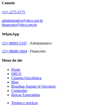
Contato
(21) 2275-5775
administrativo@sbco.org.br
financeiro@sbco.org.br
WhatsApp
(21) 98903-5197
- Administrativo
(21) 98680-5604
- Financeiro
Menu do site
Home
SBCO
Cirurgia Oncológica
Blog
Brazilian Journal of Oncology
Comissões
Buscar Especialista
Termos e serviços